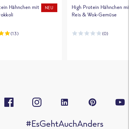
tein Hähnchen mit
High Protein Hähnchen mi
NEU
rokkoli
Reis & Wok-Gemüse
(13)
(0)
#EsGehtAuchAnders