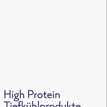
High Protein Schlemmerfilet Spinat Käse
NEU
(0)
High Protein
Tiefkühlprodukte