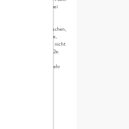
er anderem daran, dass bei
g transportiert werden.
en effizienter als der von
are bereits vor Ort gewaschen,
i werden natürlich Schale,
Paprika, entfernt und gar nicht
Gewicht und somit auch CO2e.
aten viel platzsparender
nnt. Dadurch passt viel mehr