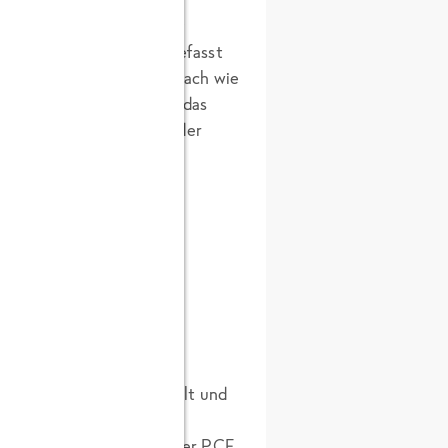
te. Darunter werden alle
spiel Methan zusammengefasst
ich der Produkte so einfach wie
ck in g CO2e/ 100g für das
enaue Zusammensetzung der
sere Emissionen ermittelt und
ozesse, Materialien und
d welche nicht. Bei unserer PCF