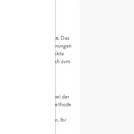
rschiedlich große CO2e-
cher als tierische Zutaten
. Das
 – und auch unsere Berechnungen
dass unsere veganen Produkte
ten sind. Also wundert euch zum
utter enthält, höhere
der Zutatenliste.
nbau der Zutaten
sowie bei der
. Aber auch die Anbaumethode
 etwas genauer erläutern. Ihr
aus dem Supermarkt?