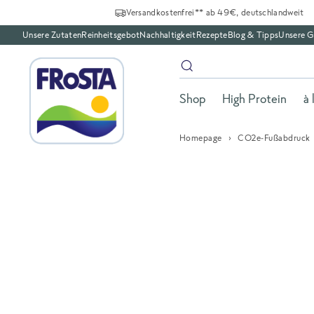
Versandkostenfrei** ab 49€, deutschlandweit
Unsere Zutaten
Reinheitsgebot
Nachhaltigkeit
Rezepte
Blog & Tipps
Unsere G
Shop
High Protein
à 
Homepage
CO2e-Fußabdruck