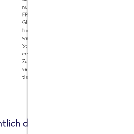
nur 4% des CO2e-Fußabdrucks aus. Dies liegt unt
FRoSTA grundsätzlich keine Rohwaren per Flugzeu
Gleichzeitig ist der Transport tiefgefrorener Zutat
frischem Obst und Gemüse, weil die „TK“-Frischw
wenn nötig geschält und zugeschnitten wird. Dabe
Stiele, Stängel und Kerngehäuse, wie z.B. bei der 
erst zu uns transportiert. Das spart einiges an 
Zusätzlich lassen sich die klein geschnittenen Zut
verstauen, wie ihr anhand der Grafik erkennen kö
tiefgekühltes als frisches Gemüse in den LKW.
tlich das „e“ bei CO
e?
2