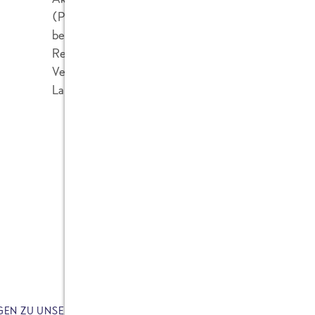
(Product Carbon Footprint / CO2e-Fußabdruck) 
beziehen wir neben der Erzeugung unserer Rohwa
Reis, tierischen Erzeugnissen sowie Fischfang etc
Verpackung, sowie die Herstellung der Packstoffe 
Lagerung werden hier außerdem mit einbezogen.
GEN ZU UNSEREM PRODUKT