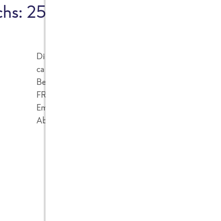
lachs: 252g CO
e/100g
2
Die Zutaten inklusive Lagerung, Verpackung und 
ca. 43% an den CO2e-Emissionen des Produktes.
Bei der Verarbeitung der Zutaten zum leckeren Ger
FRoSTA entstehen ca. 14% und bei der Lagerung
Emissionen. Bei der Zubereitung zuhause, inklusiv
Abwasch, entstehen 38% der CO2e-Emissionen.