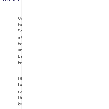
Unterschiedliche Lebensmittel verursachen unte
Fußabdrücke.
So sind
pflanzliche Zutaten deutlich klimafreundli
ist ja nichts Neues und schon allgemein bekannt
bestätigen das. Daher kann man generell sagen, 
unter all unseren Produkten am klimafreundlichs
Beispiel nicht, dass unsere Gemüse Beilage, die B
Emissionen hat als eine Gemüse Pfanne mit Öl in 
Die meisten CO2e-Emissionen entstehen beim
A
Lagerung und Zubereitung des Produktes
zuhause
spielt für den CO2e-Fußabdruck eine große Rolle.
Das möchten wir auch am Beispiel der Kräuter mal
kennt bestimmt alle diese großen Kräutertöpfe 