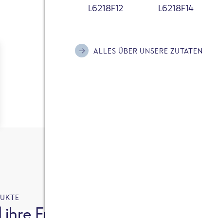
L6218F12
L6218F14
ALLES ÜBER UNSERE ZUTATEN
DUKTE
 ihre Fußabdrücke