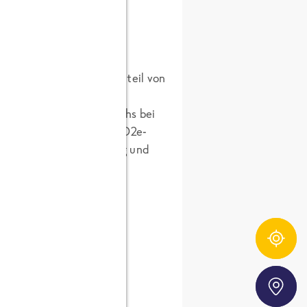
Transport haben einen Anteil von
icht Tagliatelle Wildlachs bei
 im Handel ca. 4% der CO2e-
e Einkaufsfahrt, Lagerung und
Zutatentracker
Storefinder