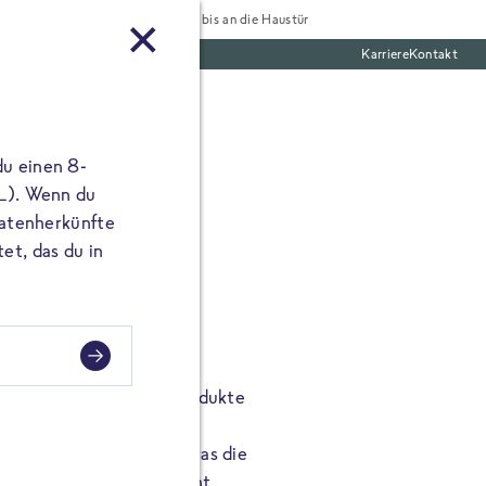
Tiefgekühlt bis an die Haustür
Karriere
Kontakt
te Boxen
du einen 8-
 L). Wenn du
utatenherkünfte
et, das du in
bdruck
efragt: „Sind Tiefkühlprodukte
worten und zeigen auf, was die
drucks so komplex macht.