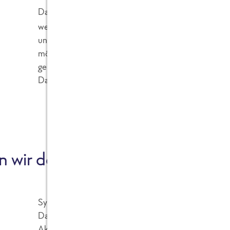
Das „e“ steht für equivalents, also CO
-Äquivalen
2
weiteren Arten von Treibhausgasen wie zum Bei
und vergleichbar gemacht. Um für euch den Vergle
möglich zu machen, geben wir den CO2e-Fußabdru
gesamte Produkt an und verzichten darauf die g
Daten zu nennen.
n wir den CO2e-Fußabdruck
Systemgrenzen geben uns den Umfang vor, wie un
Daten erhoben werden. Sie definieren, welche Pr
Aktivitäten in die Analyse einbezogen werden un