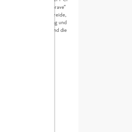
Berechnung „Cradle to Grave“
ren (Gemüse, Obst, Getreide,
.) auch deren Verarbeitung und
mit ein. Der Transport und die