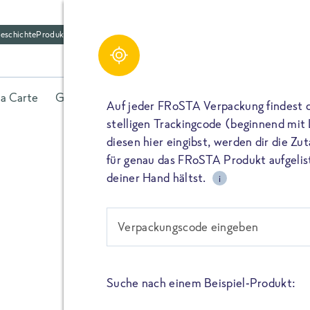
eschichte
Produktfriedhof
la Carte
Gerichte
Fisch
Gemüse
Kräuter
Belieb
Auf jeder FRoSTA Verpackung findest 
stelligen Trackingcode (beginnend mit
diesen hier eingibst, werden dir die Z
für genau das FRoSTA Produkt aufgelist
deiner Hand hältst.
i
CO2e-Fußa
Verpackungscode eingeben
Schon häufiger wurden wir g
schlecht für die Umwelt?“
Suche nach einem Beispiel-Produkt:
Wir geben euch ein paar Ant
Berechnung des CO2e-Fußab