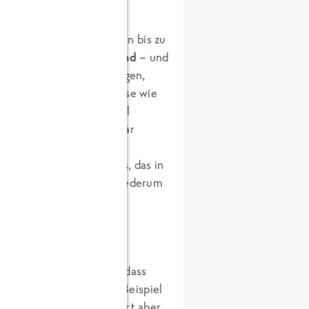
Gewächshäusern
entstehen bis zu
Tiefkühlkräuter im
Freiland
– und
nn man nicht pauschal sagen,
 Verwendet man z.B. Gemüse wie
dsaison aus diesen fossil
ubereitung teilweise sogar
emüse jedoch um solches, das in
idet das Selberkochen wiederum
olle.
influss auf die CO2e-
otal klimaschädlich sei, dass
en. Wie ihr unten am Beispiel
e Rohwarentransporte dort aber