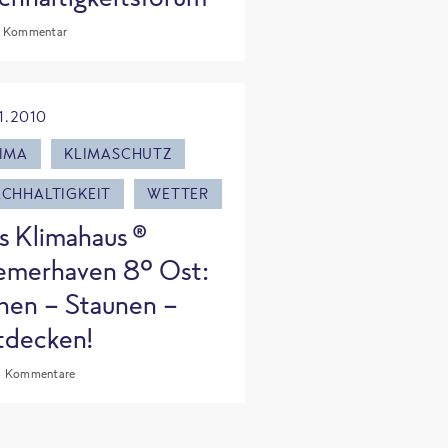
 Kommentar
1.2010
IMA
KLIMASCHUTZ
CHHALTIGKEIT
WETTER
s Klimahaus ®
emerhaven 8° Ost:
hen - Staunen -
tdecken!
 Kommentare