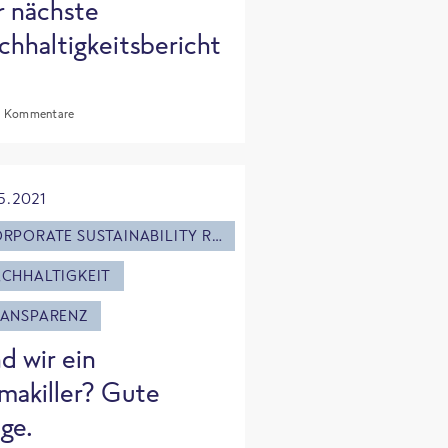
r nächste
chhaltigkeitsbericht
 Kommentare
5.2021
CORPORATE SUSTAINABILITY REPORT
CHHALTIGKEIT
ANSPARENZ
d wir ein
imakiller? Gute
ge.