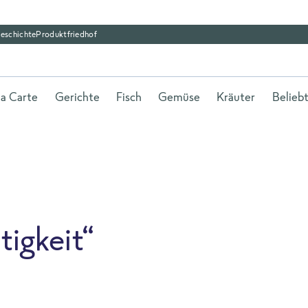
eschichte
Produktfriedhof
la Carte
Gerichte
Fisch
Gemüse
Kräuter
Belieb
tigkeit“