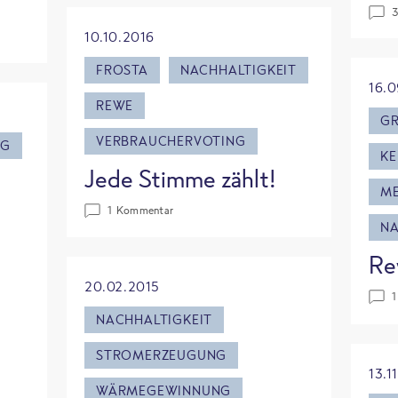
3
10.10.2016
FROSTA
NACHHALTIGKEIT
16.0
REWE
GR
VERBRAUCHERVOTING
AG
KE
Jede Stimme zählt!
ME
1 Kommentar
NA
Re
20.02.2015
1
NACHHALTIGKEIT
STROMERZEUGUNG
13.1
WÄRMEGEWINNUNG