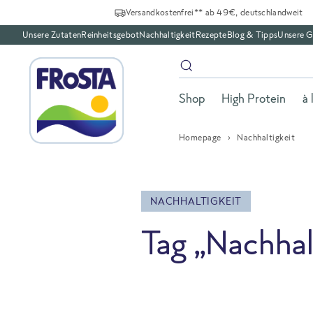
Versandkostenfrei** ab 49€, deutschlandweit
Unsere Zutaten
Reinheitsgebot
Nachhaltigkeit
Rezepte
Blog & Tipps
Unsere G
Shop
High Protein
à 
Homepage
Nachhaltigkeit
NACHHALTIGKEIT
Tag „Nachhal
All Blog posts