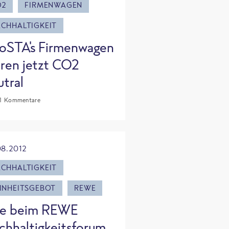
O2
FIRMENWAGEN
CHHALTIGKEIT
oSTA's Firmenwagen
hren jetzt CO2
utral
1 Kommentare
08.2012
CHHALTIGKEIT
INHEITSGEBOT
REWE
ve beim REWE
chhaltigkeitsforum