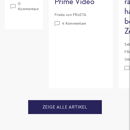
Prime Video
r
0
h
Kommentare
Frieda von FRoSTA
b
4 Kommentare
Z
Seb
FR
(Ma
ZEIGE ALLE ARTIKEL