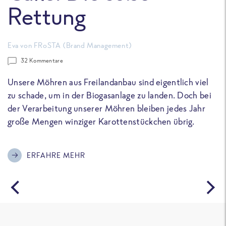
Rettung
E
Eva von FRoSTA (Brand Management)
v
f
32 Kommentare
Unsere Möhren aus Freilandanbau sind eigentlich viel
zu schade, um in der Biogasanlage zu landen. Doch bei
der Verarbeitung unserer Möhren bleiben jedes Jahr
große Mengen winziger Karottenstückchen übrig.
ERFAHRE MEHR