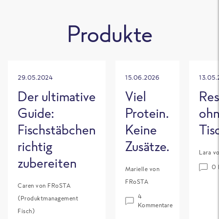
Produkte
29.05.2024
15.06.2026
13.05
Der ultimative
Viel
Res
Guide:
Protein.
oh
Fischstäbchen
Keine
Tis
richtig
Zusätze.
Lara v
zubereiten
0 
Marielle von
FRoSTA
Caren von FRoSTA
4
(Produktmanagement
Kommentare
Fisch)