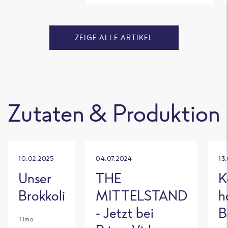
ZEIGE ALLE ARTIKEL
Zutaten & Produktion
10.02.2025
04.07.2024
13
Unser
THE
K
Brokkoli
MITTELSTAND
h
- Jetzt bei
B
Timo