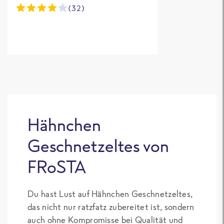
Vermutlich w
(32)
das gefroren
Wasser beim
Gewicht
mitgerechne
denn die
tatsächliche
Menge an
Zutaten wirk
deutlich
Hähnchen
geringer. Für
Geschnetzeltes von
eine
erwachsene
FRoSTA
Person ist ei
Packung mei
Du hast Lust auf Hähnchen Geschnetzeltes,
Meinung nac
das nicht nur ratzfatz zubereitet ist, sondern
außerdem ni
auch ohne Kompromisse bei Qualität und
ausreichend