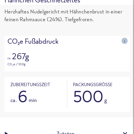
Herzhaftes Nudelgericht mit Hähnchenbrust in einer
feinen Rahmsauce (24%). Tiefgefroren.
CO₂e Fußabdruck
i
267g
ca.
CO
e / 100g
2
ZUBEREITUNGSZEIT
PACKUNGSGRÖSSE
6
500
ca.
min
g
Zutaten