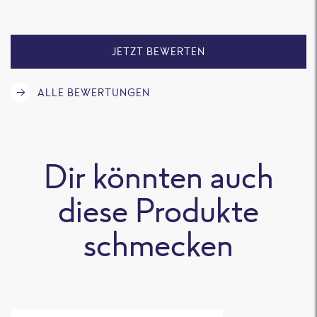
anderes mehr! Es
ausprobiert.
nervt auf ewig!
Geschmackli
waren sie
JETZT BEWERTEN
grundsätzlich
Ordnung,
ALLE BEWERTUNGEN
insgesamt w
ich aber
dennoch
enttäuscht.
Dir könnten auch
Sowohl bei d
Zubereitung 
diese Produkte
der Pfanne a
schmecken
auch in der
Mikrowelle
schwamm da
fertige Geric
regelrecht i