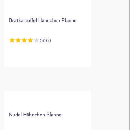
Wasser –
obwohl ich k
zusätzliches
Bratkartoffel Hähnchen Pfanne
Wasser
hinzugefügt
habe. Dadur
(316)
wirkte das
Essen stark
verwässert u
die Konsiste
war wenig
appetitlich.
Auch die
angegebene
Menge
Nudel Hähnchen Pfanne
überzeugt m
nicht.