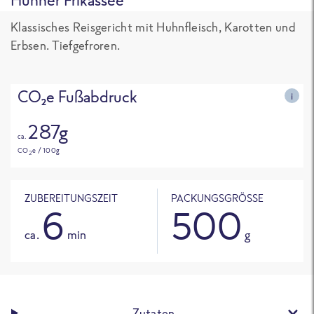
Klassisches Reisgericht mit Huhnfleisch, Karotten und
Erbsen. Tiefgefroren.
CO₂e Fußabdruck
i
287g
ca.
CO
e / 100g
2
ZUBEREITUNGSZEIT
PACKUNGSGRÖSSE
6
500
ca.
min
g
Zutaten