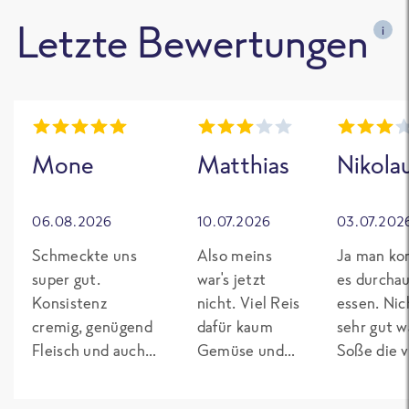
Letzte Bewertungen
i
Mone
Matthias
Nikola
06.08.2026
10.07.2026
03.07.202
Schmeckte uns
Also meins
Ja man ko
super gut.
war's jetzt
es durcha
Konsistenz
nicht. Viel Reis
essen. Nic
cremig, genügend
dafür kaum
sehr gut w
Fleisch und auch
Gemüse und
Soße die v
Gemüse. Werden
geschweige
flüssig war
wir auf jeden Fall
Fleisch.
keine Cre