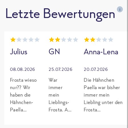
Letzte Bewertungen
i
Julius
GN
Anna-Lena
08.08.2026
25.07.2026
20.07.2026
Frosta wieso
War
Die Hähnchen
nur?? Wir
immer
Paella war bisher
haben die
mein
immer mein
Hähnchen-
Lieblings-
Liebling unter den
Paella
Frosta. Auf
Frosta
geliebt wie
einmal ist
Fertiggerichten.
kein zweiter
es anders
Nach der