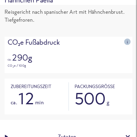
Reisgericht nach spanischer Art mit Hähnchenbrust.
Tiefgefroren.
CO₂e Fußabdruck
i
290g
ca.
CO
e / 100g
2
ZUBEREITUNGSZEIT
PACKUNGSGRÖSSE
12
500
ca.
min
g
Zutaten