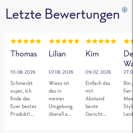
Letzte Bewertungen
i
Thomas
Lilian
Kim
De
Wa
10.08.2026
07.06.2026
09.02.2026
27.
Schmeckt
Wieso ist
Einfach das
Bin 
super, ich
das in
mit
Fan
finde das
meiner
Abstand
Mex
Euer bestes
Umgebung
beste
Styl
Produkt!
überall aus
Gericht
Leid
Ich
dem
von Frosta.
wede
verstehe
Sortiment
Würzig
Lan