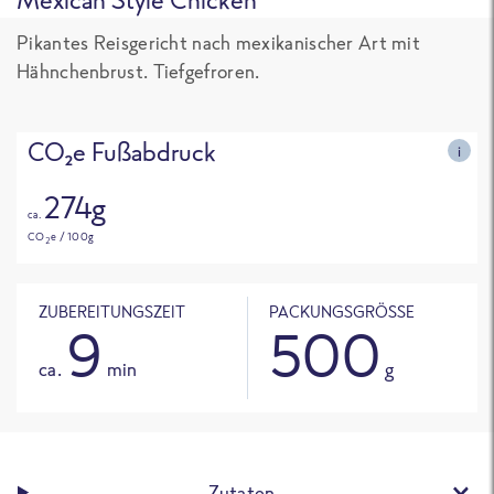
Pikantes Reisgericht nach mexikanischer Art mit
Hähnchenbrust. Tiefgefroren.
CO₂e Fußabdruck
i
274g
ca.
CO
e / 100g
2
ZUBEREITUNGSZEIT
PACKUNGSGRÖSSE
9
500
ca.
min
g
Zutaten