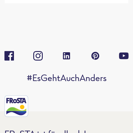
#EsGehtAuchAnders