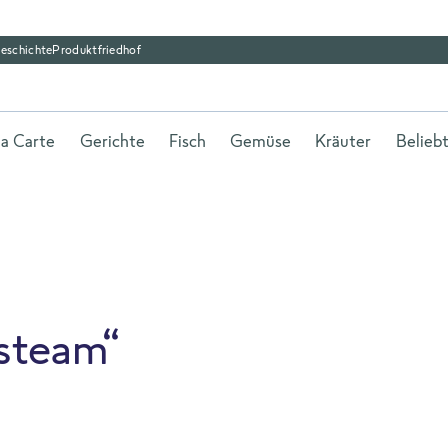
eschichte
Produktfriedhof
la Carte
Gerichte
Fisch
Gemüse
Kräuter
Belieb
bsteam“