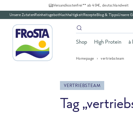
Versandkostenfrei** ab 49€, deutschlandweit
Unsere Zutaten
Reinheitsgebot
Nachhaltigkeit
Rezepte
Blog & Tipps
Unsere G
Shop
High Protein
à 
Homepage
vertriebsteam
VERTRIEBSTEAM
Tag „vertrie
All Blog posts