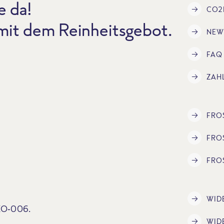
e da!
CO2
 mit dem Reinheitsgebot.
NEW
FAQ
ZAH
FRO
FRO
FRO
WID
ÖKO-006.
WID