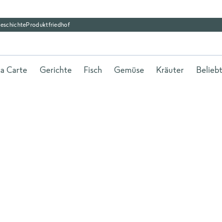
eschichte
Produktfriedhof
la Carte
Gerichte
Fisch
Gemüse
Kräuter
Belieb