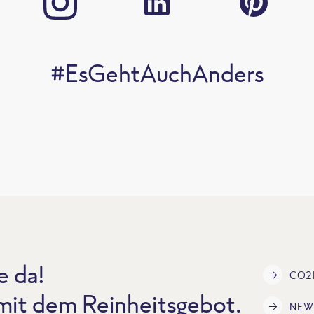
#EsGehtAuchAnders
e da!
CO2
 mit dem Reinheitsgebot.
NEW