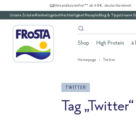
Versandkostenfrei** ab 49€, deutschlandweit
Unsere Zutaten
Reinheitsgebot
Nachhaltigkeit
Rezepte
Blog & Tipps
Unsere G
Shop
High Protein
à 
Homepage
Twitter
TWITTER
Tag „Twitter“
All Blog posts