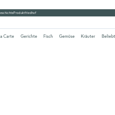
eschichte
Produktfriedhof
la Carte
Gerichte
Fisch
Gemüse
Kräuter
Belieb