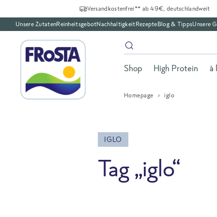
Versandkostenfrei** ab 49€, deutschlandweit
Unsere Zutaten
Reinheitsgebot
Nachhaltigkeit
Rezepte
Blog & Tipps
Unsere G
Shop
High Protein
à 
Homepage
iglo
IGLO
Tag „iglo“
All Blog posts