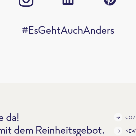
#EsGehtAuchAnders
e da!
CO2
 mit dem Reinheitsgebot.
NEW