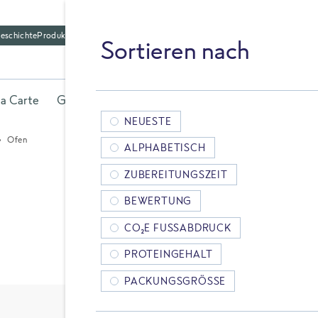
eschichte
Produktfriedhof
Sortieren nach
la Carte
Gerichte
Fisch
Gemüse
Kräuter
Belieb
NEUESTE
Ofen
ALPHABETISCH
ZUBEREITUNGSZEIT
BEWERTUNG
CO₂E FUSSABDRUCK
PROTEINGEHALT
PACKUNGSGRÖSSE