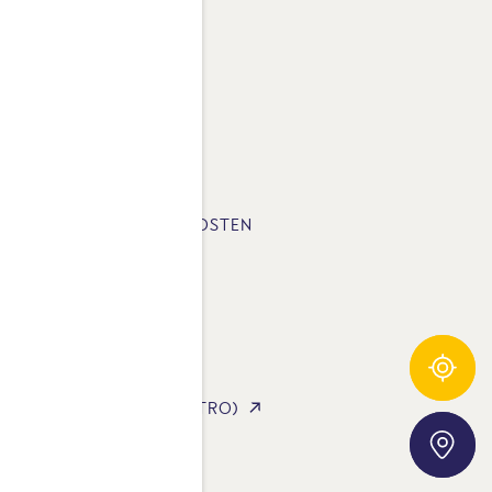
E-FUSSABDRUCK
SLETTER
LUNGSART & VERSANDKOSTEN
STA AG
STA INTERNATIONAL
Zutatentracker
STA FOODSERVICE (GASTRO)
Storefinder