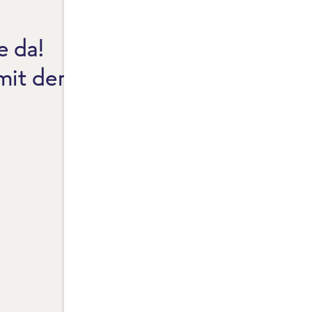
e da!
CO2
 mit dem Reinheitsgebot.
NEW
FAQ
ZAH
FRO
FRO
FRO