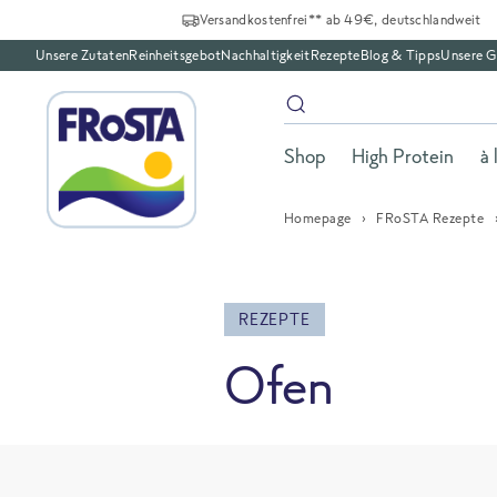
Versandkostenfrei** ab 49€, deutschlandweit
Unsere Zutaten
Reinheitsgebot
Nachhaltigkeit
Rezepte
Blog & Tipps
Unsere G
Shop
High Protein
à 
Homepage
FRoSTA Rezepte
REZEPTE
Ofen