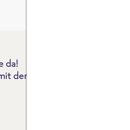
e da!
CO2
 mit dem Reinheitsgebot.
NEW
FAQ
ZAH
FRO