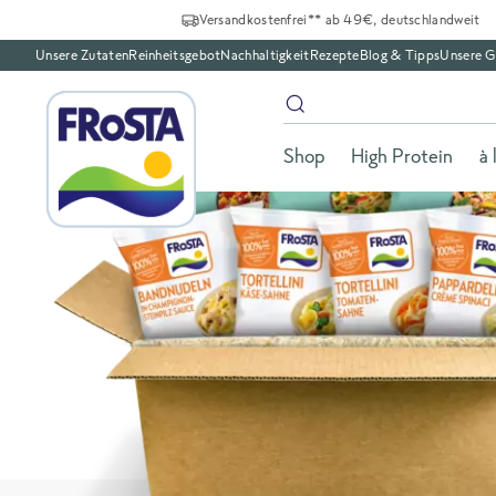
Versandkostenfrei** ab 49€, deutschlandweit
Unsere Zutaten
Reinheitsgebot
Nachhaltigkeit
Rezepte
Blog & Tipps
Unsere G
Shop
High Protein
à 
Homepage
Gerichte
Veggi