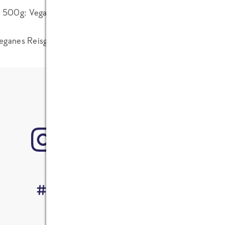
00g: Veganes Nudelgericht mit Gemüse, in einer Sauce a
ganes Reisgericht nach koreanischer Art mit Gemüse, mit s
#EsGehtAuchAnders