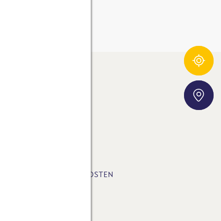
Zutatentracker
Storefinder
E-FUSSABDRUCK
SLETTER
LUNGSART & VERSANDKOSTEN
STA AG