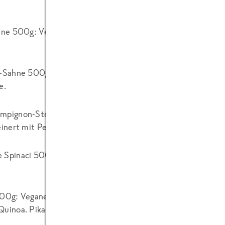
hne 500g: Vegetarisches Gericht nach italienischer Art mit 
-Sahne 500g: Vegetarisches Gericht nach italienischer Art m
e.
mpignon-Steinpilz Sauce 500g: Gegarte Bandnudeln mit Pi
einert mit Petersilie und Thymian.
Spinaci 500g: Vegetarisches Gericht nach italienischer Ar
500g: Veganes Gericht nach texanisch-mexikanischer Art m
Quinoa. Pikant gewürzt.