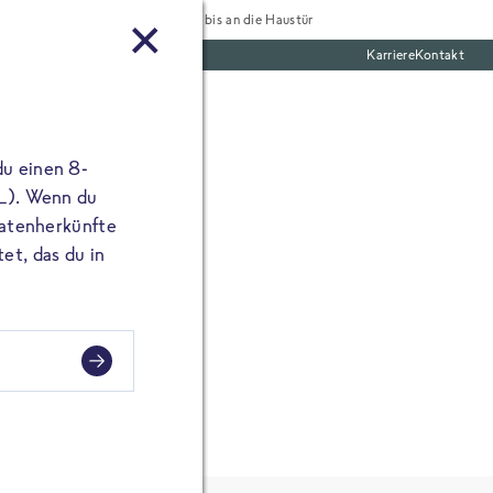
Tiefgekühlt bis an die Haustür
Karriere
Kontakt
gie
00g)
te Boxen
du einen 8-
0
)
 L). Wenn du
utatenherkünfte
et, das du in
te Box
ine E-Mail Adresse
angibst, erscheint