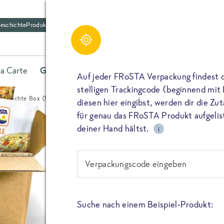
eschichte
Produktfriedhof
Bewertungen für Veg
Share
Gerichte Box (14x5
la Carte
Gerichte
Fisch
Gemüse
Kräuter
Belieb
Auf jeder FRoSTA Verpackung findest 
(96)
Bewertungen (
stelligen Trackingcode (beginnend mit
e Gerichte Box (14x500g)
diesen hier eingibst, werden dir die Z
TEILEN
für genau das FRoSTA Produkt aufgelist
deiner Hand hältst.
i
BEWERTEN
ANSEHEN
TEILEN
Veggie Gerich
Verpackungscode eingeben
PIN IT
(14x500g)
Bitte füllen alle mit (*) markierten Felder aus. De
wird nicht veröffentlicht. Wenn du deinen Namen 
dieser öffentlich neben deiner Bewertung.
Suche nach einem Beispiel-Produkt:
TEILEN