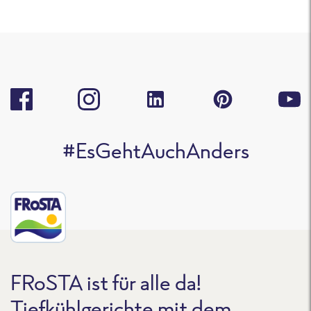
#EsGehtAuchAnders
FRoSTA ist für alle da!
Tiefkühlgerichte mit dem