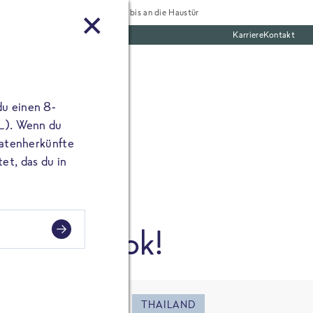
Tiefgekühlt bis an die Haustür
Karriere
Kontakt
mentar
te Boxen
ine E-Mail Adresse
du einen 8-
angibst, erscheint
 L). Wenn du
utatenherkünfte
et, das du in
 in Bangkok!
REISE
REZEPTE
THAILAND