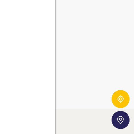
Zutatentracker
Storefinder