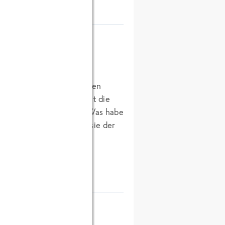
. Da man als Koch nicht den
 stärker polarisiert, ist die
r getrennt zu reichen). Was habe
s die Esser hassen, weil sie der