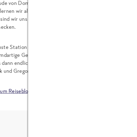
ude von Dominik wird hier noch einmal der obligatorische Pa
ernen wir alles über die Zubereitung von flugtauglichen 
sind wir uns alle einig- soll im besten Fall natuerlich sowoh
ecken.
ste Station ist ein Lebensmittelmarkt (natuerlich Open Air
emdartige Gemüse und Kräuter. Inspirationen ohne Ende als
 dann endlich zu den Garküchen. Da muss natuerlich alles p
k und Gregor so alles trauen….
zum Reiseblog des Teams Thailand
– in dem dann auch weiter