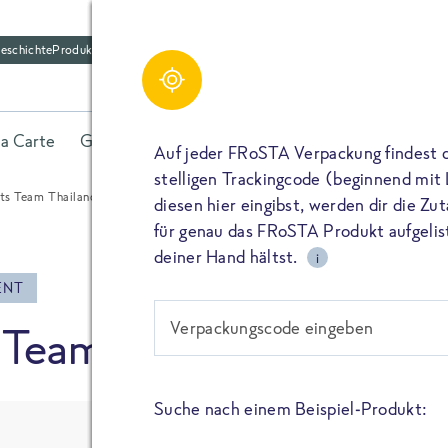
eschichte
Produktfriedhof
Schreibe einen Kom
Share
la Carte
Gerichte
Fisch
Gemüse
Kräuter
Belieb
Bitte füllen alle mit (*) markierten Felder aus. De
Auf jeder FRoSTA Verpackung findest 
wird nicht veröffentlicht. Wenn du deinen Namen 
stelligen Trackingcode (beginnend mit
dieser öffentlich neben deiner Bewertung.
s Team Thailand: Wir sind in Bangkok!
diesen hier eingibst, werden dir die Z
TEILEN
für genau das FRoSTA Produkt aufgelist
Kommtar*
deiner Hand hältst.
i
TEILEN
ENT
Verpackungscode eingeben
Team Thailand: Wir sind
Name
PIN IT
Suche nach einem Beispiel-Produkt:
E-Mail
TEILEN
FOOD SCOUTS