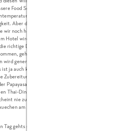
d diesen Willkommensgruss sollte man wörtlich
sere Food Scouts Dominik und Gregor erwartet 36
ntemperatur mit geschätzten 70 Prozent
gkeit. Aber das macht den beiden Thailand-Fans (und -
 wir noch herausfinden) rein gar nichts aus. Bereits auf
m Hotel wird mit unserem begleitenden Koch
Stefan
die richtige Dosierung von Koriander gefachsimpelt. Im
kommen, gehts sofort mit dem ersten Programmpunkt
en wird generell überbewertet…und das Leben eines
 ist ja auch kein Ponyhof). In der Hotelküche lernen wir
U
die Zubereitung von modernem Thai-Fingerfood.
er Papayasalat hat es Dominik angetan. Ob man den wohl t
n Thai-Dinner auf dem Dach des Hotels, machen wir uns au
cheint nie zu schlafen. Überall sind Autos, Menschen und f
kuechen am Strassenrand herueberziehen. Leider sind wir er
 Tag gehts schon früh zum Catering-Unternehmen der Flugg