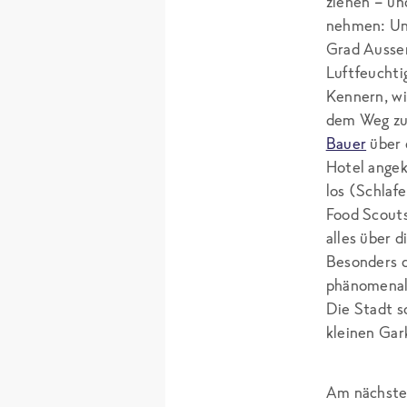
ziehen – un
nehmen: Un
Grad Ausse
Luftfeuchti
Kennern, wie
dem Weg zu
Bauer
über 
Hotel ange
los (Schlaf
Food Scouts
alles über 
Besonders d
phänomenale
Die Stadt s
kleinen Gar
Am nächsten