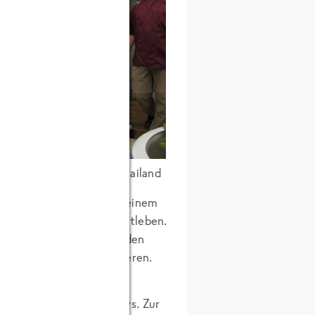
nser Scouts-Team für Thailand
iefgefrieren kann? Nach einem
f in das Bangkoker Nachtleben.
remde Gerueche, die aus den
stmal zu satt zum Probieren.
esellschaft Thai-Airways. Zur