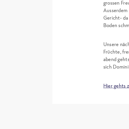
grossen Fre
Ausserdem l
Gericht- da 
Boden schm
Unsere näch
Früchte, fr
abend gehts
sich Domini
Hier gehts 