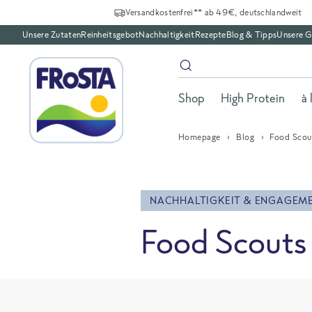
Versandkostenfrei** ab 49€, deutschlandweit
Unsere Zutaten
Reinheitsgebot
Nachhaltigkeit
Rezepte
Blog & Tipps
Unsere G
Shop
High Protein
à 
Homepage
Blog
Food Scout
NACHHALTIGKEIT & ENGAGEM
Food Scouts 