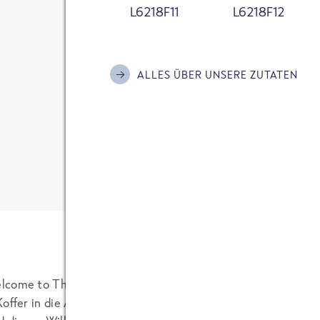
L6218F11
L6218F12
Ich habe die
Datenschutzerklärung
zur Kenn
bin damit einverstanden, dass meine Daten
Marike Paulsen (P
Kontaktaufnahme und für Rückfragen gespe
07.06.2011
ALLES ÜBER UNSERE ZUTATEN
Bitte informiere mich mit dem FRoSTA New
Aktionen und Hintergründe rund um die Ma
2 KOMMENTARE
Anti-Roboter-Verifizierung
Hier klicken
Friendly
Captcha ⇗
KOMMENTAR SENDEN
lcome to Thailand
“ steht auf einem grossen Plakat, als
Koffer in die Ankunftshalle am Bangkoker Flughafen