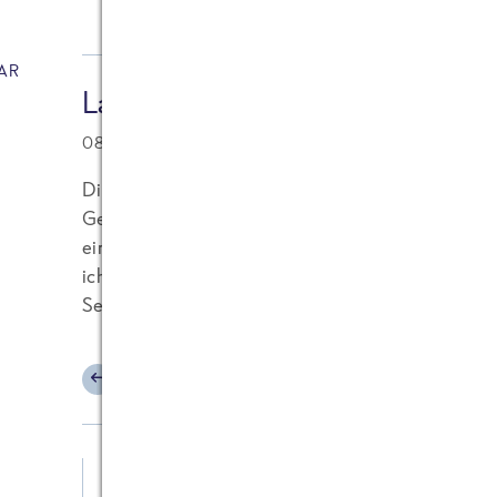
AR
Lars
08.06.2011 at 09:25
Die richtige Dosierung von Koriander(grün) ist 0
Geschmack seiner Gäste kennt und kaum ein Gewürz
einzige Lösung, kein Koriander zu verwenden (ode
ich von einem original zubereiteteten Gericht, das
Seifengeschmack stört?
ANTWORTEN
Kelly