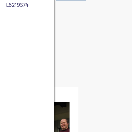
L6219S74
tnis genommen. Ich
 zum Zweck der
roduktmanagerin)
ichert werden.
sletter über
rke.