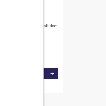
ist ein furchtbares Zeug
gen sonst wird das nichts mit dem
MENTAR