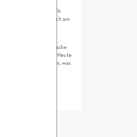
payasalat zubereitet.
Menues. Unser neues FRoSTA
l ueber den Wolken, als auch am
). Hier türmen sich exotische
o für unsere Food Scouts. Heute
robiert werden. Mal sehen, was
e Fotos zu sehen sind.