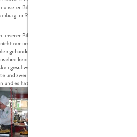
n unserer Bilanzpressekonferenz, die am letzten
Hamburg im Restaurant Nil stattgefunden hat.
Unsere V
 unserer Bilanzpressekonferenz war, dass es
Arbeitsk
i nicht nur um eine reine Präsentation von
len gehandelt hat (so wie man es überwiegend
nsehen kennt). Denn im Anschluss an die Vorträge unserer 
cken geschwungen und unsere Gäste, die Presse, bekocht. Z
hte und zwei Rezepte von unserem neuen „KochKreativ“-Kon
 und es hat allen geschmeckt!
Das Besondere für mich pers
Mal mit einer Bilanzpresse
gekommen bin und dann auch
Dementsprechend war ich z
Anschluss erleichtert, dass 