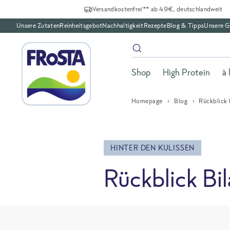
Versandkostenfrei** ab 49€, deutschlandweit
Unsere Zutaten
Reinheitsgebot
Nachhaltigkeit
Rezepte
Blog & Tipps
Unsere G
Shop
High Protein
à 
Homepage
Blog
Rückblick
HINTER DEN KULISSEN
Rückblick Bi