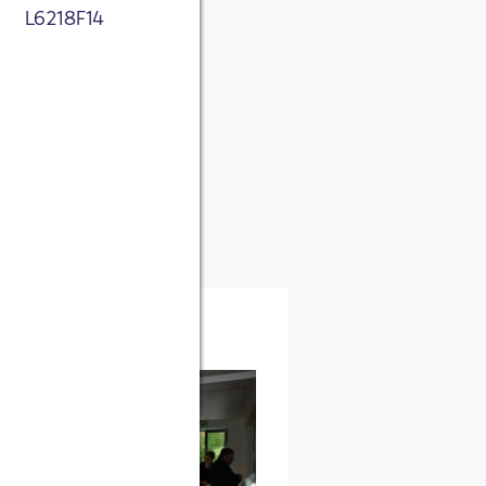
L6218F14
tnis genommen. Ich
 zum Zweck der
ichert werden.
sletter über
rke.