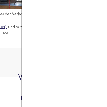
 bei der Verkostung
Am nächsten Morgen konnte
des vorherigen Tages am Fr
hier)
und mit einem zufriedenen Lächeln in mein Brötchen b
 Jahr!
Wer hat's geschrieben?
Hauke Schmidt