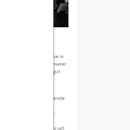
orstände mal in anderer
leidung
Vorstände haben sich diese in
ubereitet wurden zwei unserer
zept. Die Gerichte sind gut
önlich war, dass ich das erste
konferenz in Berührung
 gleich noch so intensiv.
u Beginn nervös und im
alles reibungslos verlaufen ist!