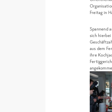
Organisatio
Freitag in 
Spannend an
sich hierbe
Geschäftzah
aus dem Fer
ihre Kochja
Fertiggeric
angekommen