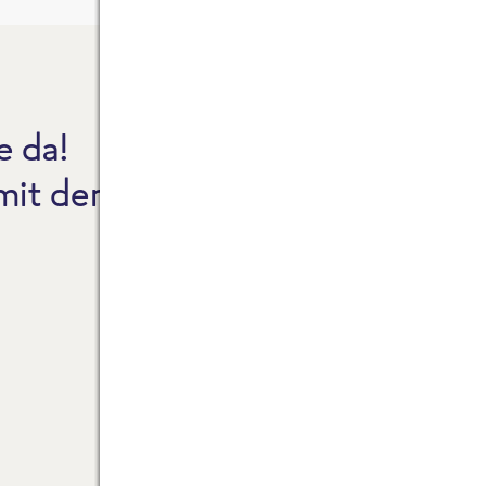
e da!
CO2
 mit dem Reinheitsgebot.
NEW
FAQ
ZAH
FRO
FRO
FRO