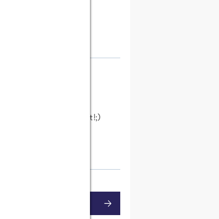
live gekocht? :)
and dann doch zu groß ist!;)
MENTAR