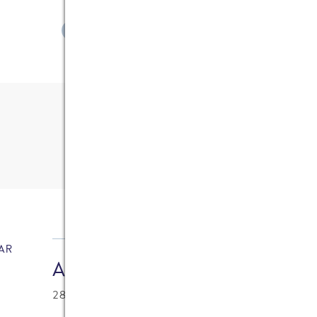
ZEIGE ALLE ARTIKEL
2
Kommentare
AR
Arminius
28.03.2011 at 16:48