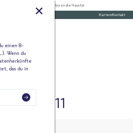
Tiefgekühlt bis an die Haustür
Karriere
Kontakt
mentar
te Boxen
ine E-Mail Adresse
du einen 8-
angibst, erscheint
 L). Wenn du
utatenherkünfte
et, das du in
m 25.03.2011