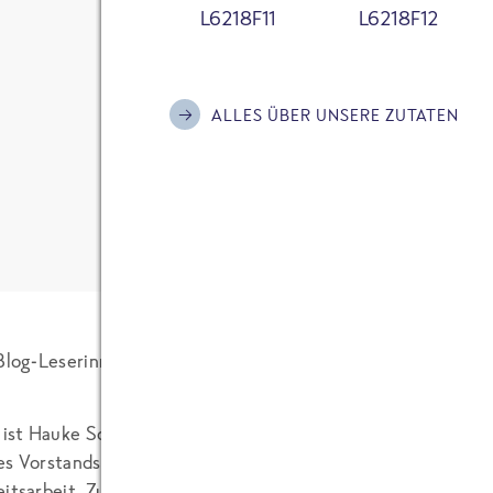
L6218F11
L6218F12
Ich habe die
Datenschutzerklärung
zur Kenn
Hauke Schmidt
bin damit einverstanden, dass meine Daten
28.03.2011
Kontaktaufnahme und für Rückfragen gespe
ALLES ÜBER UNSERE ZUTATEN
Bitte informiere mich mit dem FRoSTA New
2 KOMMENTARE
Aktionen und Hintergründe rund um die Ma
Anti-Roboter-Verifizierung
Hier klicken
Friendly
Captcha ⇗
KOMMENTAR SENDEN
 Blog-Leserinnen und Blog-Leser!
st Hauke Schmidt. Ich bin bei FRoSTA
es Vorstandsvorsitzenden und der
itsarbeit. Zu meinen Aufgaben zählt u. a. die