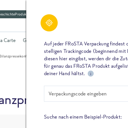
eschichte
Produktfriedhof
Schreibe einen Kom
Share
la Carte
Gerichte
Fisch
Gemüse
Kräuter
Belieb
Bitte füllen alle mit (*) markierten Felder aus. De
Auf jeder FRoSTA Verpackung findest 
wird nicht veröffentlicht. Wenn du deinen Namen 
stelligen Trackingcode (beginnend mit
dieser öffentlich neben deiner Bewertung.
 Bilanzpressekonferenz am 25.03.2011
diesen hier eingibst, werden dir die Z
TEILEN
für genau das FRoSTA Produkt aufgelist
Kommtar*
deiner Hand hältst.
i
TEILEN
Verpackungscode eingeben
lanzpressekonferenz a
Name
PIN IT
Suche nach einem Beispiel-Produkt:
E-Mail
TEILEN