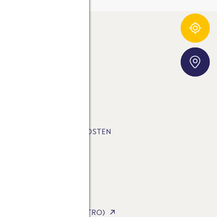
Zutatentracker
Storefinder
E-FUSSABDRUCK
SLETTER
LUNGSART & VERSANDKOSTEN
STA AG
STA INTERNATIONAL
STA FOODSERVICE (GASTRO)