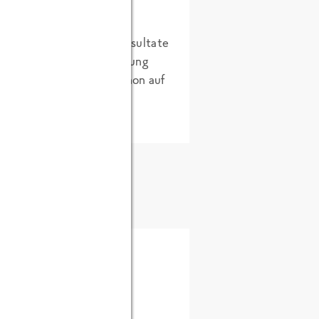
 ich dann die ersten Resultate
ühstückstisch in der Zeitung
eißen…ich freue mich schon auf