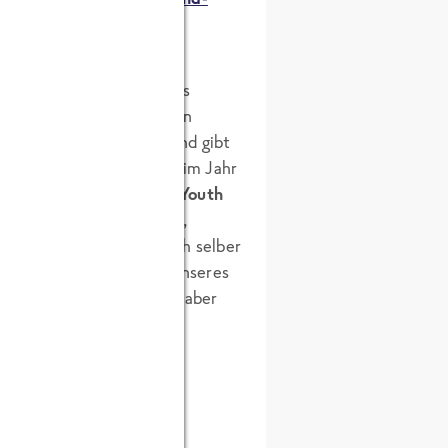
gung einsetzen! Besonders
dern. Doch auch bei uns in
nternehmen in Deutschland gibt
ften in Deutschland lag im Jahr
 Mit einem symbolischen
„Youth
rauf aufmerksam machen,
olgen und natürlich auch selber
ür einen Tag den Platz unseres
ier auf dem FRoSTA Blog aber