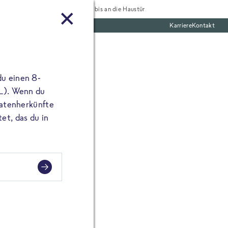
Tiefgekühlt bis an die Haustür
Karriere
Kontakt
mentar
te Boxen
ine E-Mail Adresse
du einen 8-
angibst, erscheint
 L). Wenn du
utatenherkünfte
et, das du in
e Welt-