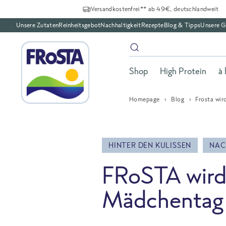
Versandkostenfrei** ab 49€, deutschlandweit
Unsere Zutaten
Reinheitsgebot
Nachhaltigkeit
Rezepte
Blog & Tipps
Unsere G
Shop
High Protein
à 
Homepage
Blog
Frosta wir
HINTER DEN KULISSEN
NAC
Frosta wird 
Mädchentag