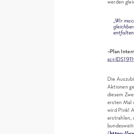
werden glei
„Wir mach
gleichber
entfalten
–Plan Intern
sc=IDS191
Die Auszub
Aktionen ge
diesem Zwe
ersten Mal 
wird Pink! 
erstrahlen,
bundeswei
(
https://w