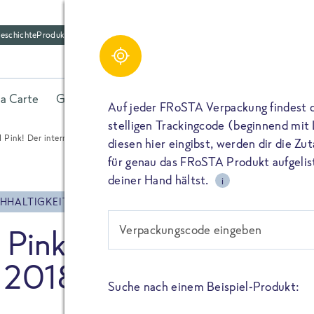
eschichte
Produktfriedhof
Schreibe einen Kom
Share
la Carte
Gerichte
Fisch
Gemüse
Kräuter
Belieb
Bitte füllen alle mit (*) markierten Felder aus. De
Auf jeder FRoSTA Verpackung findest 
wird nicht veröffentlicht. Wenn du deinen Namen 
stelligen Trackingcode (beginnend mit
dieser öffentlich neben deiner Bewertung.
d Pink! Der internationale Welt-Mädchentag 2018
diesen hier eingibst, werden dir die Z
TEILEN
für genau das FRoSTA Produkt aufgelist
Kommtar*
deiner Hand hältst.
i
TEILEN
HHALTIGKEIT & ENGAGEMENT
Verpackungscode eingeben
Pink! Der international
Name
PIN IT
 2018
Suche nach einem Beispiel-Produkt:
E-Mail
TEILEN