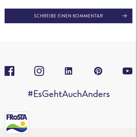
SCHREIBE EINEN KOMMENTAR
#EsGehtAuchAnders