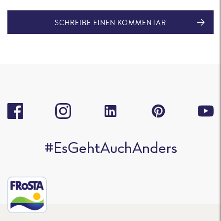
SCHREIBE EINEN KOMMENTAR
#EsGehtAuchAnders