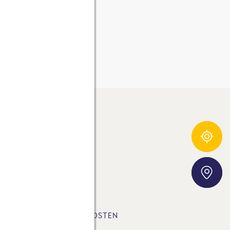
Zutatentracker
E-FUSSABDRUCK
Storefinder
SLETTER
LUNGSART & VERSANDKOSTEN