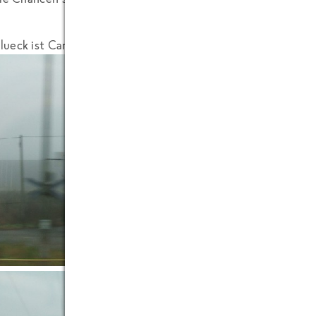
ueck ist Caren Schlichting auch dort und wird dann fuer mi