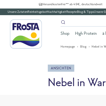
Versandkostenfrei** ab 49€, deutschlandweit
Unsere Zutaten
Reinheitsgebot
Nachhaltigkeit
Rezepte
Blog & Tipps
Unsere G
Shop
High Protein
à 
Homepage
Blog
Nebel in 
ANSICHTEN
Nebel in Wa