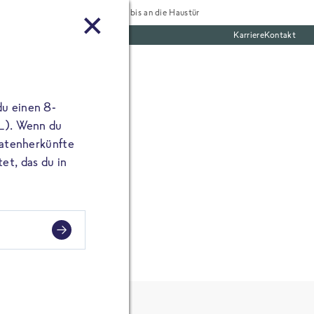
Tiefgekühlt bis an die Haustür
Karriere
Kontakt
mentar
te Boxen
ine E-Mail Adresse
du einen 8-
angibst, erscheint
 L). Wenn du
utatenherkünfte
et, das du in