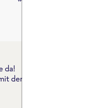
e da!
CO2
 mit dem Reinheitsgebot.
NEW
FAQ
ZAH