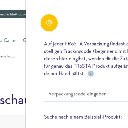
eschichte
Produktfriedhof
Schreibe einen Kom
Share
la Carte
Gerichte
Fisch
Gemüse
Kräuter
Belieb
Bitte füllen alle mit (*) markierten Felder aus. De
Auf jeder FRoSTA Verpackung findest 
wird nicht veröffentlicht. Wenn du deinen Namen 
stelligen Trackingcode (beginnend mit
dieser öffentlich neben deiner Bewertung.
Warschau…
diesen hier eingibst, werden dir die Z
TEILEN
für genau das FRoSTA Produkt aufgelist
Kommtar*
deiner Hand hältst.
i
TEILEN
Verpackungscode eingeben
rschau…
Name
PIN IT
Suche nach einem Beispiel-Produkt:
E-Mail
TEILEN