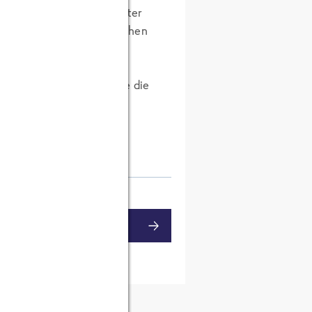
 sprachsicherer Mitarbeiter
n den original italienischen
ues Paket" zu "Holen Sie die
MENTAR