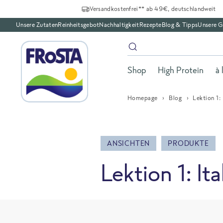
Versandkostenfrei** ab 49€, deutschlandweit
Unsere Zutaten
Reinheitsgebot
Nachhaltigkeit
Rezepte
Blog & Tipps
Unsere G
Shop
High Protein
à 
Homepage
Blog
Lektion 1:
ANSICHTEN
PRODUKTE
Lektion 1: It