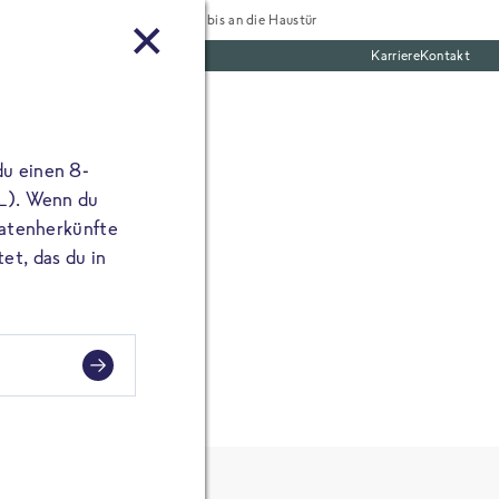
Tiefgekühlt bis an die Haustür
Karriere
Kontakt
mentar
te Boxen
ine E-Mail Adresse
du einen 8-
angibst, erscheint
 L). Wenn du
utatenherkünfte
et, das du in