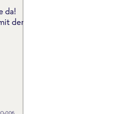
e da!
CO2
 mit dem Reinheitsgebot.
NEW
FAQ
ZAH
FRO
FRO
FRO
WID
ÖKO-006.