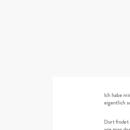
Ich habe mi
eigentlich 
Dort findet
wie man das