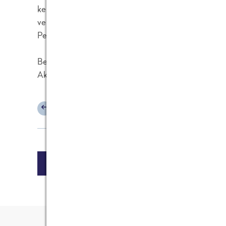
kein Übersetzer verwendet, sondern ein teilweise
verwendet Babelfish. Von daher ist Dein Gedanke a
Pesto-Zubereiter gar nicht so abwägig.
Bei uns wurde zum Beispiel "Versenden Sie ein ne
Akte wieder".
ANTWORTEN
SCHREIBE EINEN KOM