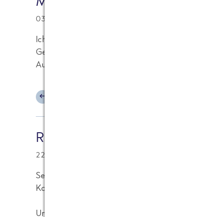
Marco
03.11.2007 at 20:56
Ich werde es nie verstehen, wieso so viele Firmen
Gebrauchsanleitungen ihrer Produkte zu schlampig
Aushängeschild, so eine gut übersetzte Gebrauch
ANTWORTEN
Reklapfirsich
22.10.2007 at 10:08
Sehr schön. Ich habe heute erst diesen Blog gef
Kommentar zu diesem Bericht so spät. Sorry dafür
Unsere Firma gehört einem großen italienischen U