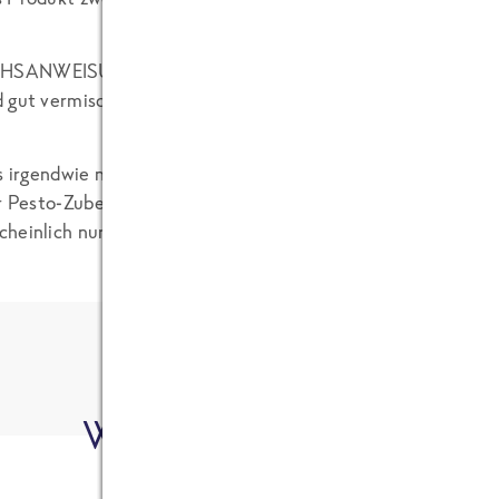
ANWEISUNG: Vermengen den Pesto (die evtl. auftretende
 gut vermischen (…)“
s irgendwie niedlich und authentisch. Man kann sich darunter 
er Pesto-Zubereiter mühselig versucht, seine Köstlichkeit i
heinlich nur die Übersetzungsagentur etwas nachlässig war
Wer hat's geschrieben?