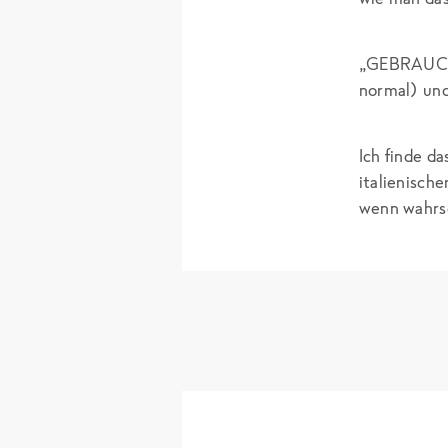
„GEBRAUCHS
normal) und
Ich finde da
italienisch
wenn wahrsc