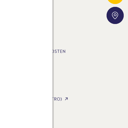
E-FUSSABDRUCK
Storefinder
SLETTER
LUNGSART & VERSANDKOSTEN
STA AG
STA INTERNATIONAL
STA FOODSERVICE (GASTRO)
ERRUFSRECHT