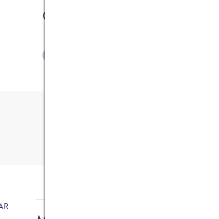
Caren Schlichting
ZEIGE ALLE ARTIKEL
2
Kommentare
AR