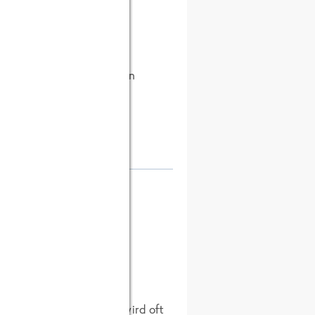
 dieser Welt die
 übersetzen. Ist doch ein
sanleitung.
unden - daher kommt der
.
nternehmen. In Italien wird oft