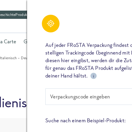
eschichte
Produktfriedhof
Schreibe einen Kom
Share
la Carte
Gerichte
Fisch
Gemüse
Kräuter
Belieb
Bitte füllen alle mit (*) markierten Felder aus. De
Auf jeder FRoSTA Verpackung findest 
wird nicht veröffentlicht. Wenn du deinen Namen 
stelligen Trackingcode (beginnend mit
dieser öffentlich neben deiner Bewertung.
 Italienisch – Deutsch
diesen hier eingibst, werden dir die Z
TEILEN
für genau das FRoSTA Produkt aufgelist
Kommtar*
deiner Hand hältst.
i
TEILEN
Verpackungscode eingeben
alienisch – Deutsch
Name
PIN IT
Suche nach einem Beispiel-Produkt:
E-Mail
TEILEN