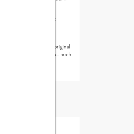
 separation des Öls ist
gut vorstellen, wie ein original
n deutsche Worte zu fassen… auch
.