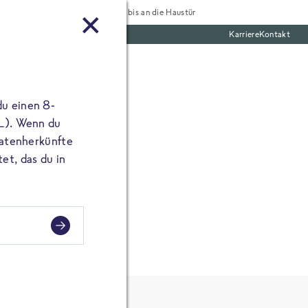
Tiefgekühlt bis an die Haustür
Karriere
Kontakt
mentar
te Boxen
ine E-Mail Adresse
du einen 8-
angibst, erscheint
 L). Wenn du
utatenherkünfte
et, das du in
ter!