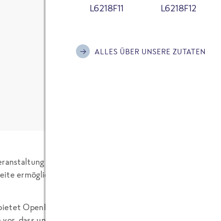
L6218F11
L6218F12
Ich habe die
Datenschutzerklärung
zur Kenn
Felix von FRoSTA 
bin damit einverstanden, dass meine Daten
17.07.2006
Kontaktaufnahme und für Rückfragen gespe
ALLES ÜBER UNSERE ZUTATEN
Bitte informiere mich mit dem FRoSTA New
6 KOMMENTARE
Aktionen und Hintergründe rund um die Ma
Anti-Roboter-Verifizierung
Hier klicken
Friendly
Captcha ⇗
KOMMENTAR SENDEN
eranstaltung vor ein paar Tagen habe ich Sarik Weber von
ww
ite ermöglicht es, auch unbekannte Leute über bereits be
etet OpenBC eine Plattform für ehemalige Mitarbeiter eine
 vor, dass uns gute Mitarbeiter verlassen und dann irgendw