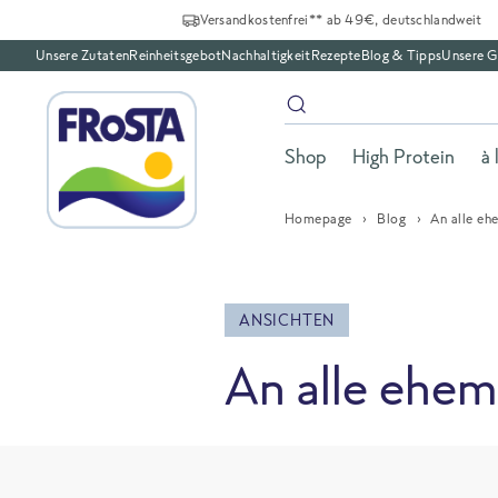
Versandkostenfrei** ab 49€, deutschlandweit
Unsere Zutaten
Reinheitsgebot
Nachhaltigkeit
Rezepte
Blog & Tipps
Unsere G
Shop
High Protein
à 
Homepage
Blog
An alle eh
ANSICHTEN
An alle ehem