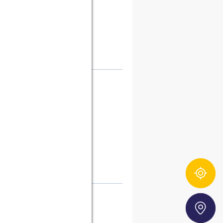
Zutatentracker
Storefinder