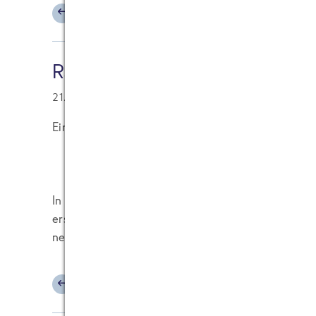
ANTWORTEN
Ralf Junge (Human Resources) 
21.07.2006 at 15:03
Ein interessanter Gedanke, den ich für uns aufn
In der Vergangenheit hätte ich eine derartige Pla
erspart somit nicht nur zeitraubende Aktivitäten
neue Form der Kontaktaufnahme.
ANTWORTEN