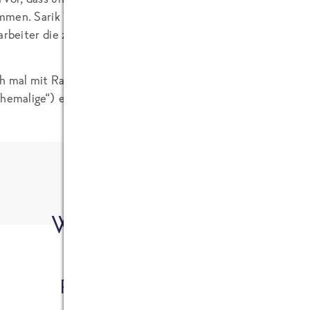
men. Sarik Weber sagte auch, dass ehemalige Mitarbeiter 
tarbeiter die zum ersten Mal in einer Firma anfangen.
h mal mit Ralf Junge, unserem Personalchef reden damit wir
Ehemalige“) einladen können mit uns im Kontakt zu bleiben.
Wer hat's geschrieben?
Felix von FRoSTA (CEO)