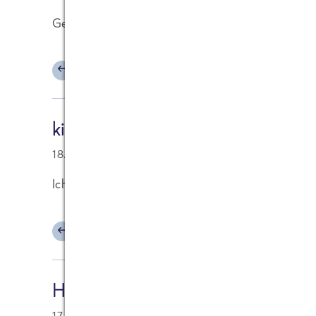
Gerhard Zirkel (auch dort zu finden)
ANTWORTEN
kiwi [Besucher]
18.07.2006 at 07:43
Ich bin auch schon dort zu finden!!!
ANTWORTEN
Herr S. [Besucher]
17.07.2006 at 19:17