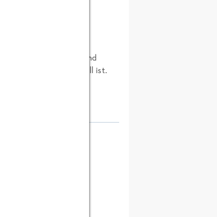
es woanders besser ist. Und
, dass nicht immer der Fall ist.
igen Mitarbeiter das
lte Sie zurückkommen?