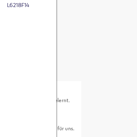
L6218F14
tnis genommen. Ich
(CEO)
 zum Zweck der
ichert werden.
sletter über
rke.
w.openbc.com
kennengelernt.
kannte kennenzulernen.
r Firma. Eine gute Idee für uns.
ann wieder Lust haben