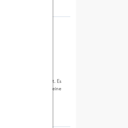
[FRoSTA]
ehmen werde.
ttform schon mal benötigt. Es
, sondern ermöglich auch eine