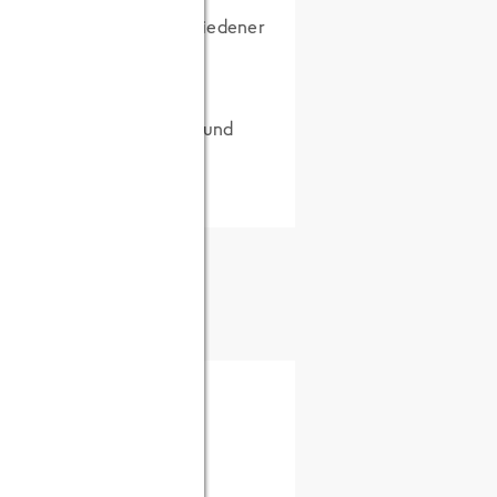
40% effizienter und zufriedener
 bald alle „Ehemaligen“ (und