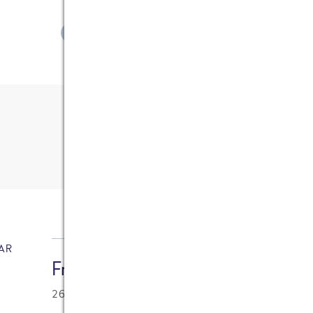
ZEIGE ALLE ARTIKEL
6
Kommentare
AR
Frank Ehlerding (Controlling)
26.07.2006 at 08:26