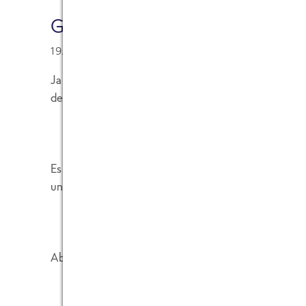
Gerhard Zirkel [Besucher]
19.07.2006 at 18:08
Ja, openbc ist an sich schon ne tolle Sache. Man d
den Kontakten.
Es gibt da so ein paar Kontaktjäger, die mit jed
und hinterher den Überblick verlieren.
Aber in Maßen ist das schon OK.