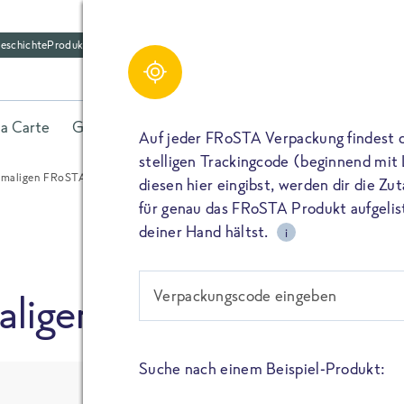
eschichte
Produktfriedhof
Schreibe einen Kom
Share
la Carte
Gerichte
Fisch
Gemüse
Kräuter
Belieb
Bitte füllen alle mit (*) markierten Felder aus. De
Auf jeder FRoSTA Verpackung findest 
wird nicht veröffentlicht. Wenn du deinen Namen 
stelligen Trackingcode (beginnend mit
dieser öffentlich neben deiner Bewertung.
emaligen FRoSTA Mitarbeiter!
diesen hier eingibst, werden dir die Z
TEILEN
für genau das FRoSTA Produkt aufgelist
Kommtar*
deiner Hand hältst.
i
TEILEN
Verpackungscode eingeben
aligen FRoSTA Mitarbei
Name
PIN IT
Suche nach einem Beispiel-Produkt:
E-Mail
TEILEN