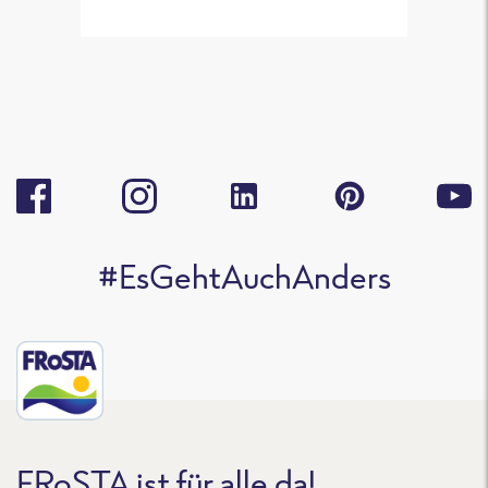
#EsGehtAuchAnders
FRoSTA ist für alle da!