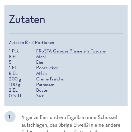
Zutaten
Zutaten für 2 Portionen
1
Pck
FRoSTA Gemüse Pfanne alla Toscana
8
EL
Mehl
5
Eier
1
EL
Rohrzucker
8
EL
Milch
200
g
Crème Fraîche
100
g
Parmesan
2
EL
Butter
0.5
TL
Salz
4 ganze Eier und ein Eigelb in eine Schüssel
aufschlagen, das übrige Eiweiß in eine andere