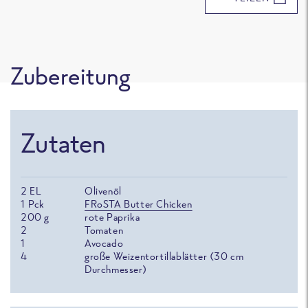
Zubereitung
Zutaten
2
EL
Olivenöl
1
Pck
FRoSTA Butter Chicken
200
g
rote Paprika
2
Tomaten
1
Avocado
4
große Weizentortillablätter (30 cm
Durchmesser)