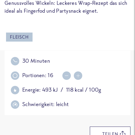
Genussvolles Wickeln: Leckeres Wrap-Rezept das sich
ideal als Fingerfod und Partysnack eignet.
FLEISCH
30 Minuten
Portionen:
16
Portionsmenge erhöhen
Portionsmenge reduziere
Energie:
493
kJ /
118
kcal / 100g
Schwierigkeit:
leicht
TEILEN