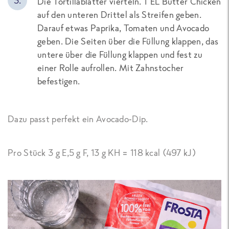
Die Tortillablätter vierteln. 1 EL Butter Chicken
auf de
n
unteren Drittel als Streifen geben
.
D
arauf etwas Paprika, Tomaten und Avocado
geben
. Die Seiten über die Füllung klappen, das
untere über die Füllung klappen und fest zu
einer Rolle aufrollen. Mit Zahnstocher
befestigen.
Dazu passt
perfekt
ein Avocado-Dip
.
Pro Stück 3 g E,5 g F, 13 g KH = 118 kcal (497 kJ)