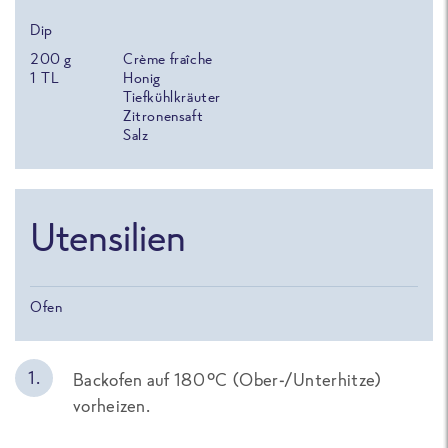
Dip
200
g
Crème fraîche
1
TL
Honig
Tiefkühlkräuter
Zitronensaft
Salz
Utensilien
Ofen
Backofen auf 180 °C (Ober-/Unterhitze)
vorheizen.