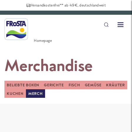
Versandkostenfrei** ab 49€, deutschlandweit
Homepage
Merchandise
BELIEBTE BOXEN
GERICHTE
FISCH
GEMÜSE
KRÄUTER
KUCHEN
MERCH