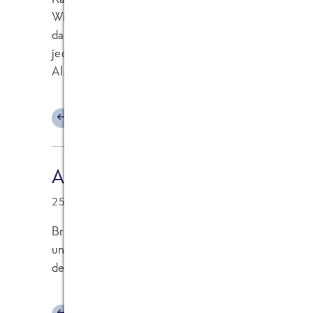
Wir sind immer traurig das wir die Brennessel nic
daher wären wir froh wenn man sie jederzeit kauf
jederzeit essen könnte?
Also Frosta….. Daumen hoch für diese grandiose Id
ANTWORTEN
Andreas Korth
25.01.2021 at 13:26
Brennnesseln haben von allen essbaren Grünpflan
und optimiertesten Anteil essentielle Aminosäu
den Tagesbedarf eines Erwachsenen zu decken!