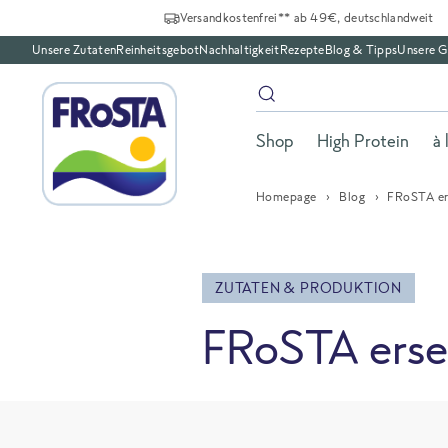
Versandkostenfrei** ab 49€, deutschlandweit
Unsere Zutaten
Reinheitsgebot
Nachhaltigkeit
Rezepte
Blog & Tipps
Unsere G
Shop
High Protein
à 
Homepage
Blog
FRoSTA ers
ZUTATEN & PRODUKTION
FRoSTA erset