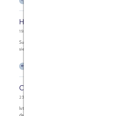
ANTWORTEN
Haberland
19.04.2018 at 20:52
Super Idee, dann könnte man Brennesseln in jeder
sie vom Geschmack vor Spinat und die Inhaltstoff
ANTWORTEN
Carsten
23.12.2017 at 06:56
Ist ja schon etwas fies, wenn man nach "Brennesse
dann herausstellt, dass es sich beim obersten Tre