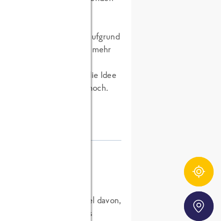
ie viele gesunde Sachen, aufgrund
 gut. Was noch ein Grund mehr
ieren. Die Bilder von
aus. So richtig hat sich die Idee
vielleicht kommt das ja noch.
Zutatentracker
mentan esse ich recht viel davon,
Storefinder
im Garten als kostenloses