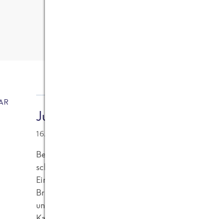
45
Kommentare
AR
Julia
16.03.2022 at 20:36
Bei uns hier in der Eifel gibt es Brennesselgemüs
schmeckt einfach herrlich, egal ob mit Spiegelei
Einfach Kartoffelnin Gemüsebrühe kochen,zehn M
Brennesselblätter dazu geben. Alles vorsichtig ab
und ein bisschen Muskat, einen guten Schuss Sah
Kartoffelpüree. Und dazu wie gesagt ein Spiegelei 