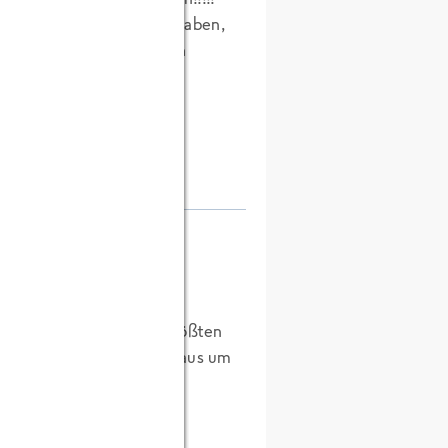
ht ganzjährlich zur Hand haben,
en könnte und somit auch
ee!!!
zen die ich kenne den größten
ren. Schon 450g reichen aus um