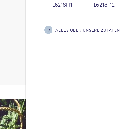
L6218F11
L6218F12
Ich habe die
Datenschutzerklärung
zur Kenn
bin damit einverstanden, dass meine Daten
Andrea van Bezouw
Kontaktaufnahme und für Rückfragen gespe
18.08.2011
ALLES ÜBER UNSERE ZUTATEN
Bitte informiere mich mit dem FRoSTA New
Aktionen und Hintergründe rund um die Ma
45 KOMMENTARE
Anti-Roboter-Verifizierung
Hier klicken
Friendly
Captcha ⇗
KOMMENTAR SENDEN