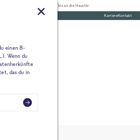
Tiefgekühlt bis an die Haustür
Karriere
Kontakt
mentar
te Boxen
ine E-Mail Adresse
du einen 8-
angibst, erscheint
 L). Wenn du
utatenherkünfte
et, das du in
ssel