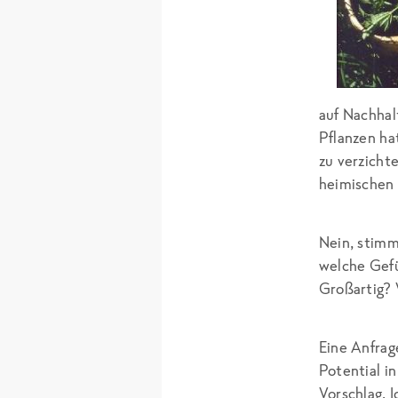
auf Nachhal
Pflanzen ha
zu verzicht
heimischen 
Nein, stimm
welche Gef
Großartig? 
Eine Anfrag
Potential i
Vorschlag. I