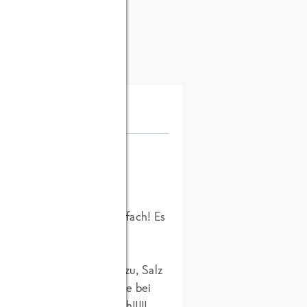
e jedes Jahr und das mehrfach! Es
 oder mit Mettwürsten.
inuten vor Garzeit die
schütten, gute Butter dazu, Salz
ne und alles Stampfen wie bei
oder Mettwurst! Herrlich!!!!!