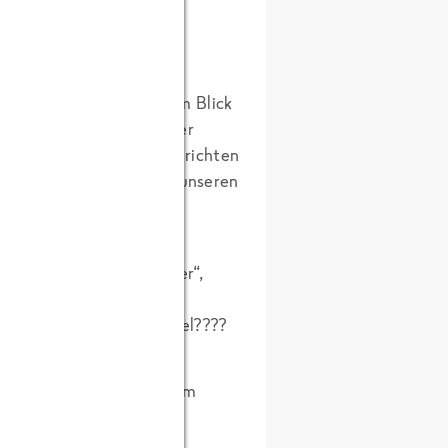
gswende mit verstärktem Blick
cen mit Vorzug regionaler
Spinat in seinen Fertiggerichten
hohe Erträge bringt und unseren
 würdet, liebe „FRoSTAner“,
d Hirn ein?
ema? IIIIhgitt, Brennessel????
e die Brennessel mit ihrem
e mich exakt mit diesem
ien ein….