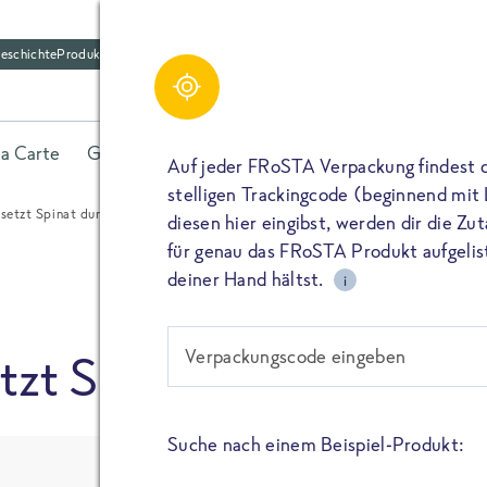
eschichte
Produktfriedhof
Schreibe einen Kom
Share
la Carte
Gerichte
Fisch
Gemüse
Kräuter
Belieb
Bitte füllen alle mit (*) markierten Felder aus. De
Auf jeder FRoSTA Verpackung findest 
wird nicht veröffentlicht. Wenn du deinen Namen 
stelligen Trackingcode (beginnend mit
dieser öffentlich neben deiner Bewertung.
etzt Spinat durch Brennessel
diesen hier eingibst, werden dir die Z
TEILEN
für genau das FRoSTA Produkt aufgelist
Kommtar*
deiner Hand hältst.
i
TEILEN
Verpackungscode eingeben
zt Spinat durch Brenne
Name
PIN IT
Suche nach einem Beispiel-Produkt:
E-Mail
TEILEN
BRENNESSEL