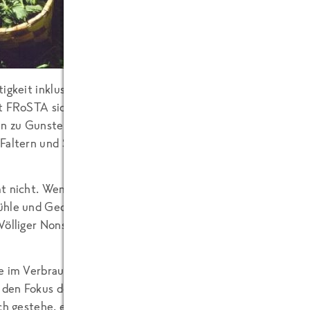
Im Zuge der großen Ernährun
tigkeit inklusive Schonung von Boden und sonstigen Ressour
t FRoSTA sich entschlossen, von nun an auf den Einsatz von 
en zu Gunsten der Brennessel, die unproblematisch wächst, 
Faltern und Schmetterlingen Futter und Wohnort bietet.
t nicht. Wenn Ihr das aber nun so in der Tageszeitung lesen
ühle und Gedanken nehmen dann Besitz von Eurem Bauch un
Völliger Nonsens? Absolut am Zahn der Zeit, topaktuelles Th
e im Verbraucherservice von Frau Brinkmann aus Rinteln, di
n den Fokus der Öffentlichkeit rücken möchte, konfrontiert
ch gestehe, es stellten sich bei mir spontan diffuse Sympath