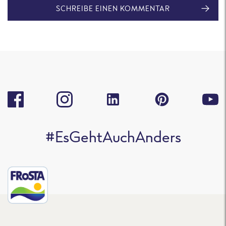
SCHREIBE EINEN KOMMENTAR
#EsGehtAuchAnders