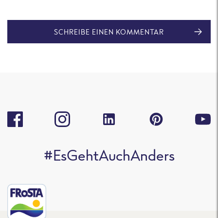
SCHREIBE EINEN KOMMENTAR
#EsGehtAuchAnders