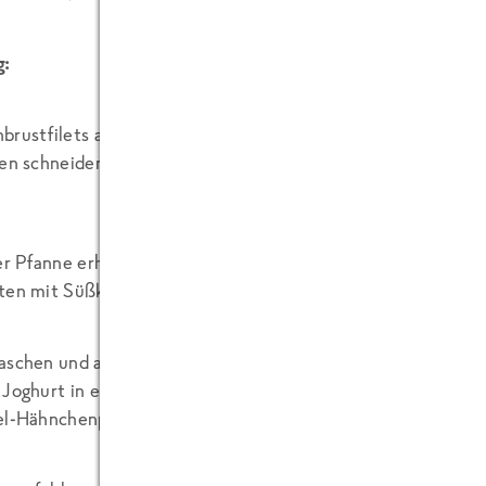
g:
rustfilets abspülen und mit einem Küchenkrepp trocken tu
fen schneiden, in eine Schüssel geben und mit nativer Stärke
er Pfanne erhitzen, marinierte Hähnchenstreifen darin ca. 
ten mit Süßkartoffeln zugeben und nach Packungsanweisung
schen und abtropfen lassen. Granatapfel entkernen. Limett
 Joghurt in eine Schüssel geben, mit Limettensaft und Gran
l-Hähnchenpfanne mit Rucola und Joghurt servieren.