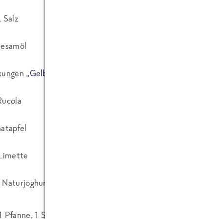
 Salz
Sesamöl
kungen „
Gelbe Karotten mit Süßkartoffeln“
Rucola
atapfel
-Limette
 Naturjoghurt
 1 Pfanne, 1 Schüssel, 1 Sieb