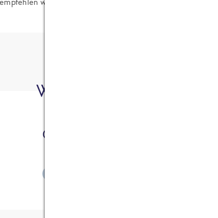
 empfehlen wir frisch gebackenes Naan-Brot.
Wer hat's geschrieben?
Gesa Bosselmann
ZEIGE ALLE ARTIKEL