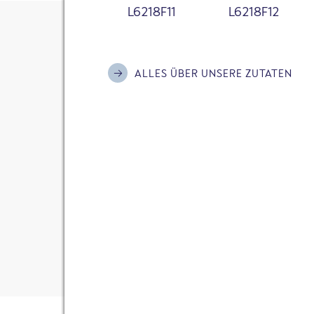
L6218F11
L6218F12
Ich habe die
Datenschutzerklärung
zur Kenn
FROSTA
KO
bin damit einverstanden, dass meine Daten
Kontaktaufnahme und für Rückfragen gespe
REZEPTE
SA
ALLES ÜBER UNSERE ZUTATEN
WERBUNG
Bitte informiere mich mit dem FRoSTA New
Aktionen und Hintergründe rund um die Ma
Gesa Bosselmann
Anti-Roboter-Verifizierung
06.05.2016
Hier klicken
Friendly
Captcha ⇗
13 KOMMENTARE
KOMMENTAR SENDEN