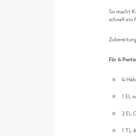
So macht Ko
schnell ein 
Zubereitung
Für 4 Porti
4 Häh
1 EL n
2 EL 
1 TL 