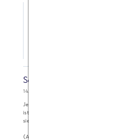
Admin
17.09.2016 at 18:32
Vielen Dank für den Hinweis. Der Link sollte 
ANTWORTEN
Sogehtz
14.09.2016 at 03:07
Jetzt habe ich Hunger bekommen... so spät in de
ist nicht gerade vom Vorteil. Aber das muss ich m
sieht sehr lecker aus.
(
Anm. d. Admin: Blogregeln beachten. Link entfe