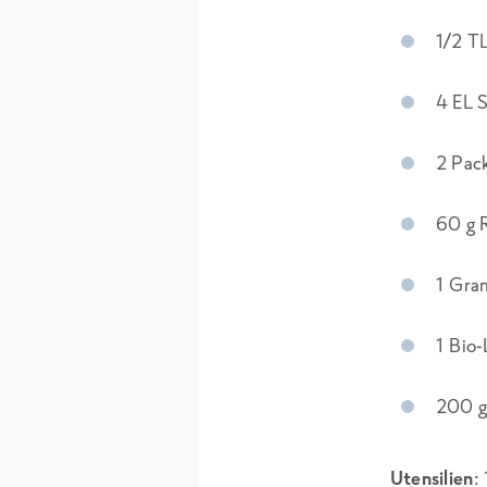
1/2 TL
4 EL 
2 Pac
60 g 
1 Gran
1 Bio
200 g
Utensilien
: