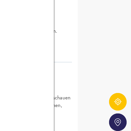
jetzt wieder funktionieren.
r Nacht so ein Video anzuschauen
Zutatentracker
ir die Tage auch mal machen,
Storefinder
rnt, Name geändert.
)