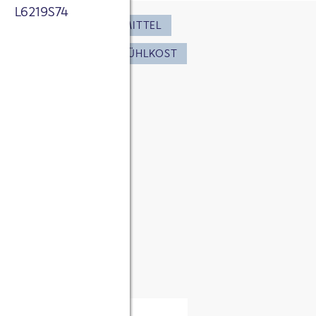
L6219S74
tnis genommen. Ich
CH KREATIV
LEBENSMITTEL
 zum Zweck der
ichert werden.
ISONGERICHT
TIEFKÜHLKOST
sletter über
rke.