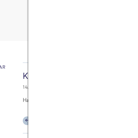
13
Kommentare
AR
Katharina
14.09.2016 at 09:05
Hallo, der Link zu den Süßkartoffen funktioniert le
ANTWORTEN