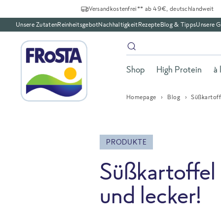
Versandkostenfrei** ab 49€, deutschlandweit
Unsere Zutaten
Reinheitsgebot
Nachhaltigkeit
Rezepte
Blog & Tipps
Unsere G
Shop
High Protein
à 
Homepage
Blog
Süßkartoff
PRODUKTE
Süßkartoffel
und lecker!