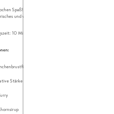
chen Spaß! Mit den FRoSTA Süßkartoffeln in Rosmarinbutte
frisches und wirklich leckeres Curry zubereiten!
szeit: 10 Minuten
onen:
nchenbrustfilets
ative Stärke
Curry
Ahornsirup