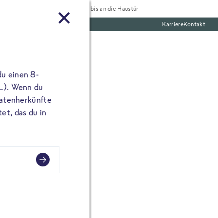
Tiefgekühlt bis an die Haustür
Karriere
Kontakt
mentar
te Boxen
ine E-Mail Adresse
du einen 8-
angibst, erscheint
 L). Wenn du
utatenherkünfte
et, das du in
, schnell