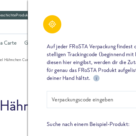
eschichte
Produktfriedhof
Schreibe einen Kom
Share
la Carte
Gerichte
Fisch
Gemüse
Kräuter
Belieb
Bitte füllen alle mit (*) markierten Felder aus. De
Auf jeder FRoSTA Verpackung findest 
wird nicht veröffentlicht. Wenn du deinen Namen 
stelligen Trackingcode (beginnend mit
dieser öffentlich neben deiner Bewertung.
el Hähnchen Curry – Frisch, schnell und lecker!
diesen hier eingibst, werden dir die Z
TEILEN
für genau das FRoSTA Produkt aufgelist
Kommtar*
deiner Hand hältst.
i
TEILEN
Verpackungscode eingeben
 Hähnchen Curry – Frisch
Name
PIN IT
Suche nach einem Beispiel-Produkt:
E-Mail
TEILEN