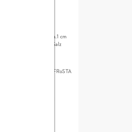
pfen. Anschließend in ca.1 cm
, Curry, Ahornsirup und Salz
1 Minute scharf anbraten. FRoSTA
 zubereiten.
e halbieren und den Saft
atapfelkernen verrühren.