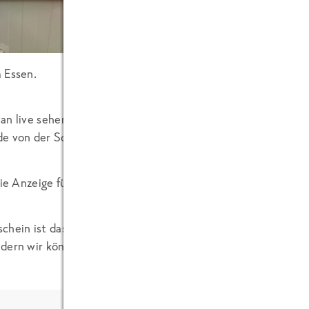
Noch ein kleiner Nachtrag zu meinem
letzte
 Essen.
an live sehen wie wir umweltschonende Energie bei uns eins
e von der Solaranlage erzeugt wird.
die Anzeige für die Solarenergieanlage auf unserem neuen Tie
chein ist das Ergebnis wirklich gut und die Energie muss in 
dern wir können es gleich selbst nutzen.