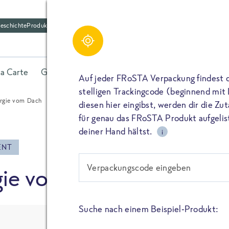
eschichte
Produktfriedhof
Schreibe einen Kom
Share
la Carte
Gerichte
Fisch
Gemüse
Kräuter
Belieb
Bitte füllen alle mit (*) markierten Felder aus. De
Auf jeder FRoSTA Verpackung findest 
wird nicht veröffentlicht. Wenn du deinen Namen 
stelligen Trackingcode (beginnend mit
dieser öffentlich neben deiner Bewertung.
rgie vom Dach
diesen hier eingibst, werden dir die Z
TEILEN
für genau das FRoSTA Produkt aufgelist
Kommtar*
deiner Hand hältst.
i
TEILEN
ENT
Verpackungscode eingeben
ie vom Dach
Name
PIN IT
Suche nach einem Beispiel-Produkt:
E-Mail
TEILEN
C02
ENERG