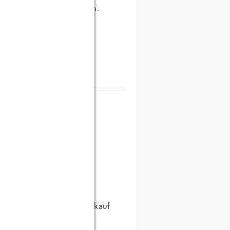
nhang mit FRoSTA stehen.
e Blogregeln lesen und
 tun... .
elachs" vermissen. (Marktkauf