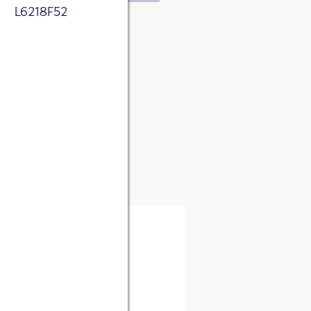
L6218F52
tnis genommen. Ich
 zum Zweck der
(CEO)
ichert werden.
sletter über
rke.