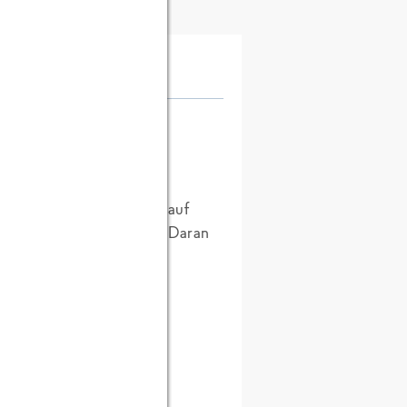
ltaik auf Fabrikdächern, auf
che zur Verfügung steht. Daran
en.
rem Dach produziert.
e tarnen und auch keine