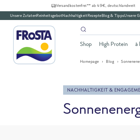
Versandkostenfrei** ab 49€, deutschlandweit
Unsere Zutaten
Reinheitsgebot
Nachhaltigkeit
Rezepte
Blog & Tipps
Unsere G
Shop
High Protein
à 
Homepage
Blog
Sonnenene
NACHHALTIGKEIT & ENGAGEM
Sonnenenerg