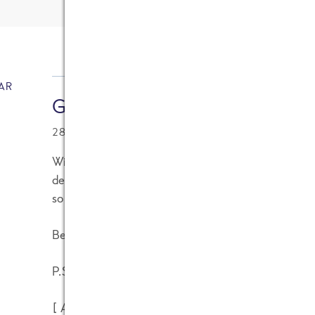
4
Kommentare
AR
Gast
28.10.2011 at 09:36
Wirklich sehr lobenswert! Der Einsatz von Photovo
denen meist unheimlich viel sonst ungenutzte Flä
sollten sich viele Unternehmen ein Beispiel nehm
Beste Grüße aus Bremen sendet [eine Firma]
P.S. Der Strom für unser Büro wird auch auf unse
[
Anm. d. Admin : Keine Suchbegriffe als Nicknam