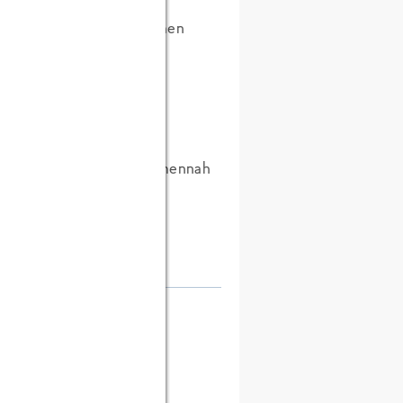
gibt es eine Firma mit Namen
t hervorragend! ;-)
onders die Bereiche "themennah
Danke!
]