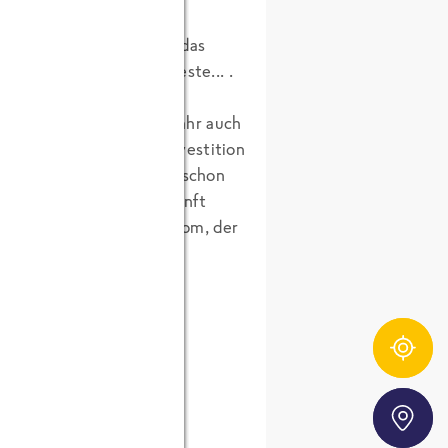
ngesprochenen Produktes, das
r liest halt nur das Neueste... .
ter hat seit letztem Jahr auch
acht. Für ihn ist die Investition
er profitieren aber jetzt schon
r nicht für die nahe Zukunft
urden, dann wird der Strom, der
 bleibt genug über!
Zutatentracker
Storefinder