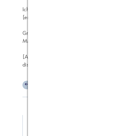
Ich bin aber auf eine "Altenative" gestossen. Da 
[
entfernt
] die bieten sie noch an, und es schmeck
Gruss
Maik
[
Anm. d. Admin: Bitte Blogregel beacheten, bes
diskutieren" und "Umgang mit fremden Marken". 
ANTWORTEN
Maik Laake
17.05.2011 at 22:42
Hallo,