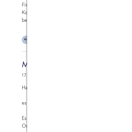
Firmenwebsites verlinken, die nicht im Zusamme
Kommentar wurde entsprechend editiert. Bitte di
beherzigen. Vielen Dank!
]
ANTWORTEN
Maik Laake
17.05.2011 at 21:38
Hallo,
es hat zwar nicht "direkt" mit der Sonnenenergie zu
Es gibt bei uns viele, die die "Linguine-Alaska-Se
Osnabrück)