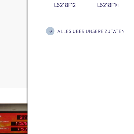
L6218F12
L6218F14
Ich habe die
Datenschutzerklärung
zur Kenn
bin damit einverstanden, dass meine Daten
Felix von FRoSTA 
Kontaktaufnahme und für Rückfragen gespe
12.05.2011
ALLES ÜBER UNSERE ZUTATEN
Bitte informiere mich mit dem FRoSTA New
Aktionen und Hintergründe rund um die Ma
4 KOMMENTARE
Anti-Roboter-Verifizierung
Hier klicken
Friendly
Captcha ⇗
KOMMENTAR SENDEN