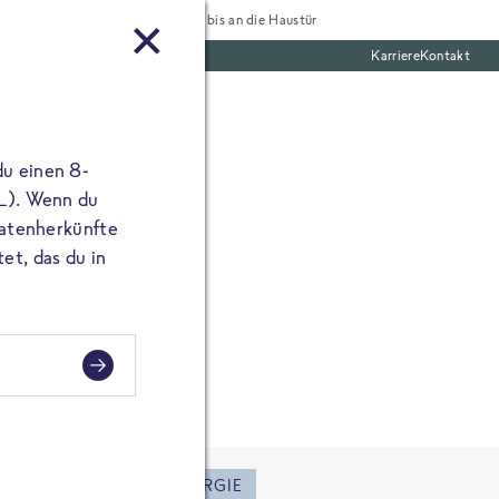
Tiefgekühlt bis an die Haustür
Karriere
Kontakt
mentar
te Boxen
ine E-Mail Adresse
du einen 8-
angibst, erscheint
 L). Wenn du
utatenherkünfte
et, das du in
IESPAREN
SOLARENERGIE