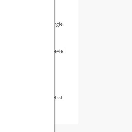
n Beitrag
zum Thema Energie
etzen, bzw. man sieht wieviel
fkühllager in Polen:
Polen auch nicht eingespeisst