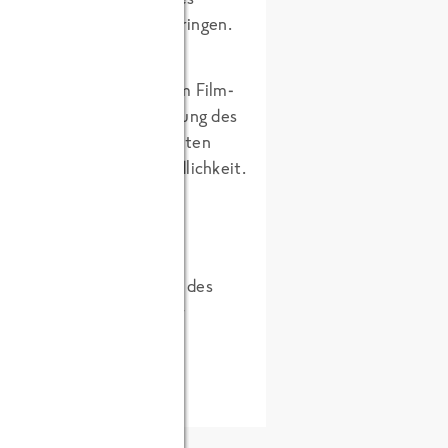
werden wir da nicht verbringen.
e Konkurrenz-Gruppe beim Film-
en. Nach kurzer Erläuterung des
ort bereit, unserem zweiten
h doch mal Kundenfreundlichkeit.
ummeln die Hauptaufgabe des
uch mal anders und besser