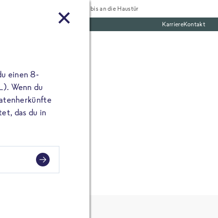
Tiefgekühlt bis an die Haustür
Karriere
Kontakt
mentar
te Boxen
ine E-Mail Adresse
du einen 8-
angibst, erscheint
 L). Wenn du
utatenherkünfte
et, das du in
ie