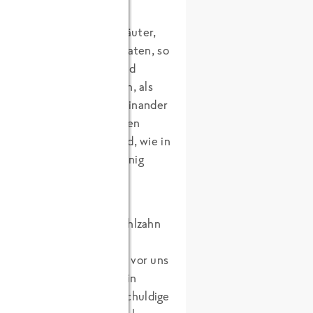
oûtons ist es, wie wir
h die handelsüblichen Kräuter,
en ausreichend zu bevorraten, so
Aber keine Angst: Wir sind
 fast vom Stuhl gefallen, als
, die wir zu fünft nebeneinander
sen mal kurz bis nach hinten
 uns vorbei zu gehen und, wie in
ht auch mal wieder ein wenig
h viel jünger!
e Geschichte von Frau Mahlzahn
r im Hotel offenbar als
sich nicht zu schade, sich vor uns
eine falsche Eintragung in
nvernehmlich über die Schuldige