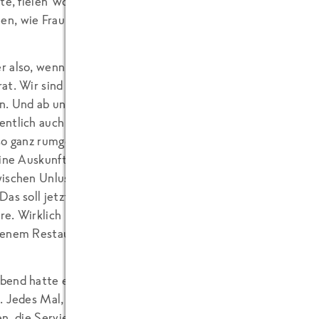
tte, fielen Worte wie: „Die nehm’ ich mir noch vor.“ Zuvor h
, wie Frau Mahlzahn zu einer Putzfrau sagt: „Sie wissen doc
 also, wenn auch der Rest der Hotel-Besatzung uns als Gä
at. Wir sind bei FRoSTA in Bremerhaven und Hamburg schon
n. Und ab und zu werden für die Mitarbeiter auch Seminare
ntlich auch für die Zukunft potentiell gute Kunden. Das sch
so ganz rumgesprochen zu haben, denn wenn wir mal Hilfe u
eine Auskunft bei unseren Projekten vom Personal erbaten, 
ischen Unlust und Patzigkeit angesiedelt. Von wenigen po
Das soll jetzt bitte nicht so klingen, als ob unsere Gruppe 
e. Wirklich nicht mehr als man als normaler Gast eines Mit
senem Restaurant erwarten kann.
end hatte ein Kollege abends im Restaurant ein wenig Rot
. Jedes Mal, wenn Frau Mahlzahn an den Tisch kam, hat er 
en, die Serviette über das Malheur gelegt. Man weiß ja nie,