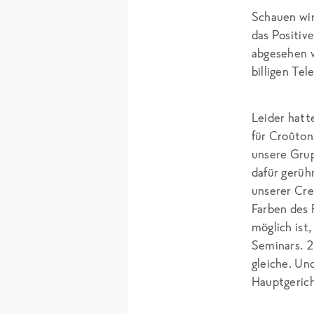
Schauen wir
das Positiv
abgesehen v
billigen Te
Leider hatt
für Croûton
unsere Grup
dafür gerüh
unserer Cre
Farben des 
möglich ist
Seminars. 
gleiche. Un
Hauptgerich