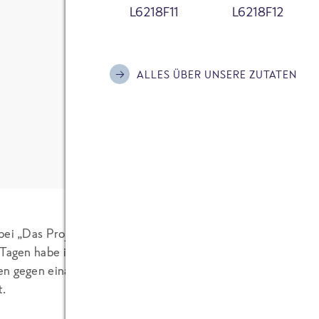
L6218F11
L6218F12
Ich habe die
Datenschutzerklärung
zur Kenn
Frank Ehlerding (Co
bin damit einverstanden, dass meine Daten
05.02.2007
Kontaktaufnahme und für Rückfragen gespe
ALLES ÜBER UNSERE ZUTATEN
Bitte informiere mich mit dem FRoSTA New
12 KOMMENTARE
Aktionen und Hintergründe rund um die Ma
Anti-Roboter-Verifizierung
Hier klicken
Friendly
Captcha ⇗
KOMMENTAR SENDEN
 bei „Das Projektmangement“ geschah:
 Tagen habe ich
berichtet
, wie wir im ersten Teil unseres 
n gegen einander antreten mussten, um einen Werbefilm üb
t.