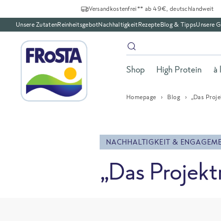
Versandkostenfrei** ab 49€, deutschlandweit
Unsere Zutaten
Reinheitsgebot
Nachhaltigkeit
Rezepte
Blog & Tipps
Unsere G
Shop
High Protein
à 
Homepage
Blog
„Das Proj
NACHHALTIGKEIT & ENGAGEM
„Das Projek