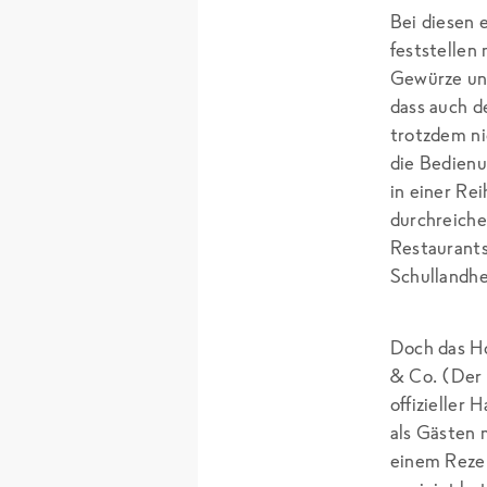
Bei diesen 
feststellen
Gewürze und
dass auch d
trotzdem ni
die Bedienu
in einer Rei
durchreiche
Restaurants
Schullandhe
Doch das Ho
& Co. (Der 
offizieller 
als Gästen 
einem Rezep