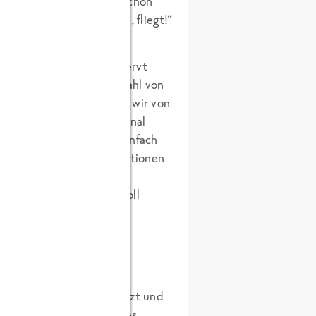
atte ich im Vorbeigehen schon
h, Frau X.: Wer pfuscht, fliegt!“
sten gegenüber eher genervt
 eine relativ große Anzahl von
 angeboten. Somit wären wir von
ien sich aber beim Personal
nd Unterstützung oder einfach
waren die waren die Reaktionen
sitiven Ausnahmen einmal
nun besonders anspruchsvoll
telklasse-Hotels mit
wein auf der Tischdecke
Blut und Wasser geschwitzt und
 ob man sonst das Ende des