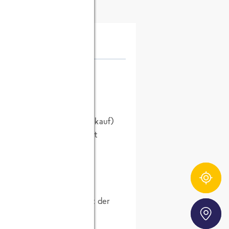
ent (neudeutsch für: Einkauf)
ons und Cremesuppe leicht
Zutatentracker
ntroller und deshalb hat der
Storefinder