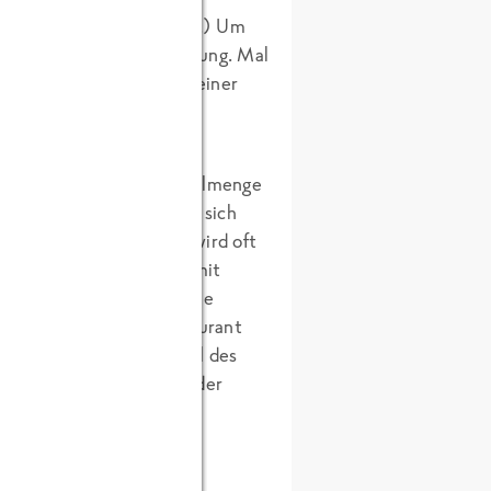
ne ich hier lieber nicht.) Um
n waren durchaus in Ordnung. Mal
terfiel, weil er nur an einer
estgeklemmt war.
otels die optimale Bestellmenge
Überbestände hatte man sich
Cremesuppe. McDonald’s wird oft
chmeckt. So war es auch mit
be wechselten zwar wie die
e. Dass es für ein Restaurant
 merkten wir beim 2. Teil des
suppen war immer noch der
remesuppe, dann auf dem