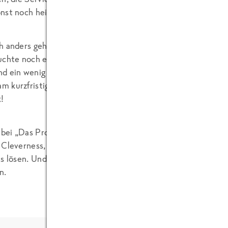
nst noch heil erlebt. 😉 Für uns stand fest: Unseren Urlaub 
h anders geht, bewies der Elektronikhändler Bening. Unser
uchte noch einen Laptop, um den gedrehten Film zu schneid
d ein wenig Überredungskunst unseres Kollegen, war man d
 kurzfristig einen Laptop kostenlos zu leihen. Das nenn ic
!
bei „Das Projektmanagement“:
 Cleverness, Können, Erfahrung, Wissen und ein wenig Sch
ls lösen. Und wir zeigen, dass es möglich ist, Cremesuppe a
n.