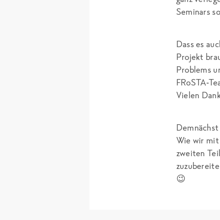
Seminars so
Dass es auc
Projekt bra
Problems un
FRoSTA-Team
Vielen Dank
Demnächst 
Wie wir mit
zweiten Tei
zuzubereite
😉