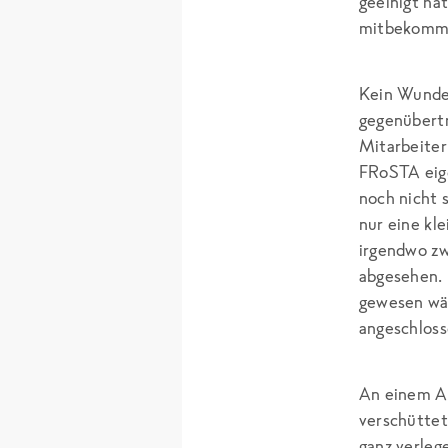
geeinigt ha
mitbekommen
Kein Wunder
gegenübertr
Mitarbeiter
FRoSTA eige
noch nicht 
nur eine kl
irgendwo zw
abgesehen. 
gewesen wär
angeschlos
An einem Ab
verschüttet
ganz verleg