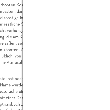
erhöhten Kosten für die Lagerhaltung von Cremesuppe und Cr
 mussten, dann wohl auch nicht mehr möglich, zusätzlich noc
 sonstige Ingredienzien zur Verfeinerung der übrigen Speis
er restliche Speiseplan bei uns auf wenig Gegenliebe stieß. 
cht verhungert. Allerdings vor Verwunderung an einem Abend
ng, die am Kopf des Tisches mit dem Essen stehen blieb, uns
he saßen, auf einmal bat, ob wir nicht die Teller mit dem Es
n könnten. Zwar wäre es problemlos möglich gewesen, hinter
 üblich, von hinten den Teller zu servieren, aber warum nic
im-Atmosphäre aufkommen lassen. Fühlt man sich doch gleic
tel hat noch andere interessante Seiten parat, nämlich di
Name wurde von der Redaktion geändert.) Frau Mahlzahn wa
Hausdrache eingestellt. Jedenfalls benahm sie sich so. Sie ist 
mit einer Dame der Rezeption darüber zu streiten, wer denn 
tionsbuch zu verantworten hat. Nachdem man sich dann ei