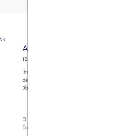
12
Kommentare
AR
Andreas [Besucher]
12.02.2007 at 17:22
Ihre Aussage: "Leider hatte das Materialmanagem
des Hotels die optimale Bestellmenge für Croût
überschritten."
Die haben im Hotel bestimmt einen ganz guten Co
Einkauf gleich die Jahresmenge an Suppe bestellt.