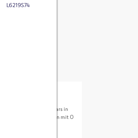
L6219S74
tnis genommen. Ich
ntrolling)
 zum Zweck der
ichert werden.
sletter über
rke.
Projektmanagement-Seminars in
er unser Hotel zu drehen mit 0