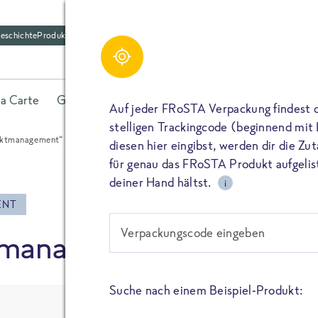
eschichte
Produktfriedhof
Schreibe einen Kom
Share
la Carte
Gerichte
Fisch
Gemüse
Kräuter
Belieb
Bitte füllen alle mit (*) markierten Felder aus. De
Auf jeder FRoSTA Verpackung findest 
wird nicht veröffentlicht. Wenn du deinen Namen 
stelligen Trackingcode (beginnend mit
dieser öffentlich neben deiner Bewertung.
ektmanagement“ – Die Serie
diesen hier eingibst, werden dir die Z
TEILEN
für genau das FRoSTA Produkt aufgelist
Kommtar*
deiner Hand hältst.
i
TEILEN
ENT
Verpackungscode eingeben
tmanagement“ – Die Ser
Name
PIN IT
Suche nach einem Beispiel-Produkt:
E-Mail
TEILEN