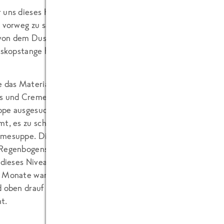
 uns dieses Hotel doch einmal näher an. (Namen und Ort nen
e vorweg zu sagen: Die Zimmer und sonstige Räumlichkeite
on dem Duschvorhang, der bei einem Kollegen plötzlich herun
leskopstange hing, die einfach zwischen den Duschwänden f
e das Materialmanagement (neudeutsch für: Einkauf) des H
s und Cremesuppe leicht überschritten. Zum Abbau dieser 
pe ausgesucht. Und so gab es fast bei jeder Mahlzeit die 
mt, es zu schaffen, dass der Big Mac in jedem Land gleich s
mesuppe. Die offizielle Bezeichnung der Suppe und die Far
Regenbogens, der Geschmack aber blieb jedes Mal der gleich
, dieses Niveau auch über einen längeren Zeitraum zu halten,
2 Monate waren vergangen, doch der Geschmack der Creme
d oben drauf meistens Croûtons. Und wenn nicht auf der C
t.