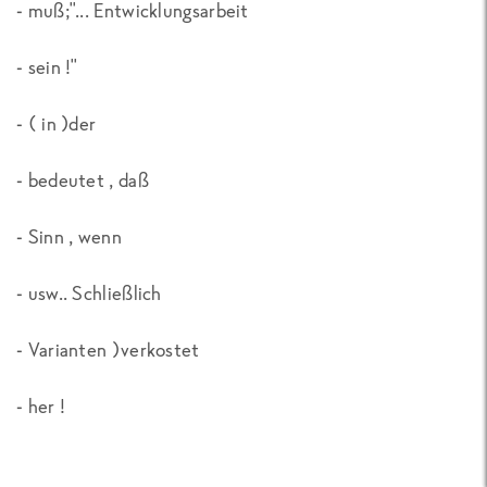
- muß;"... Entwicklungsarbeit
- sein !"
- ( in )der
- bedeutet , daß
- Sinn , wenn
- usw.. Schließlich
- Varianten )verkostet
- her !