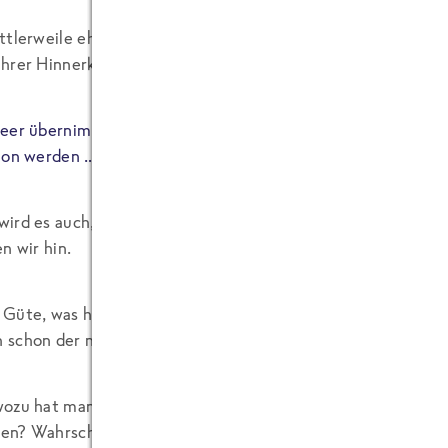
ttlerweile ehemaliger Vorgesetzter Felix Ahlers (jetzt arbei
hrer Hinnerk Ehlers) bei einer Vorbesprechung des Umzugs 
eer übernimmt dann die Projektleitung für den Umzug.“, dac
hon werden … irgendwie“.
ird es auch, denn am 04.09.09 geht es nun richtig los. 
n wir hin.
Güte, was hat man nicht alles zu bedenken bei so einem U
schon der nächste und wenn der zu Ende gedacht ist, fällt 
ozu hat man denn sonst vor einigen Jahren mal an einer 
n? Wahrscheinlich genau für diese Momente. Alles schön st