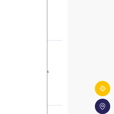
s)
r ganze Umzug im Chaos
Zutatentracker
Storefinder