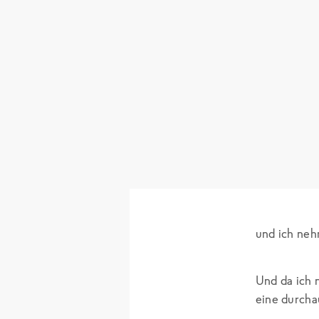
und ich ne
Und da ich 
eine durcha