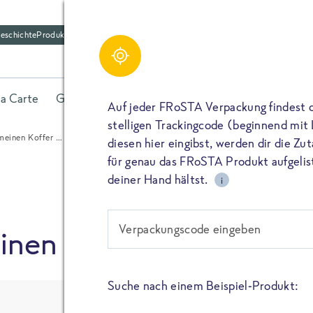
eschichte
Produktfriedhof
Schreibe einen Kom
Share
la Carte
Gerichte
Fisch
Gemüse
Kräuter
Belieb
Bitte füllen alle mit (*) markierten Felder aus. De
Auf jeder FRoSTA Verpackung findest 
wird nicht veröffentlicht. Wenn du deinen Namen 
stelligen Trackingcode (beginnend mit
dieser öffentlich neben deiner Bewertung.
meinen Koffer …
diesen hier eingibst, werden dir die Z
TEILEN
für genau das FRoSTA Produkt aufgelist
Kommtar*
deiner Hand hältst.
i
TEILEN
Verpackungscode eingeben
inen Koffer …
Name
PIN IT
Suche nach einem Beispiel-Produkt:
E-Mail
TEILEN