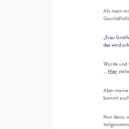
Als mein mi
Geschäftsfü
„Frau Groth
das wird sc
Wurde und w
…
Hier
ziehe
Aber meine 
kommt auch 
Nun denn, w
teilgenomme