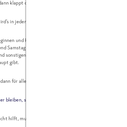
dann klappt das schon … irgendwie.
d’s in jedem Fall für alle Beteiligten:
ginnen und Kollegen werden diese Woche nun eifrig ihre ei
und Samstag packen. Montag „darf“ alles wieder ausgepack
nd sonstigen Dienstleister mal wieder dazu, vom Alltagstro
upt gibt.
 dann für alle Beteiligten frei nach dem Motto der „Fanta 
r bleiben, sag ich, immer locker bleiben.“
cht hilft, muss kurzerhand bei der Schlagerwelt geliehen w