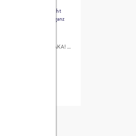
ch wenn wir uns heut’ nicht
dann kommt das Glück von ganz
n.“
J
ür die Unterstützung! CHAKA! …