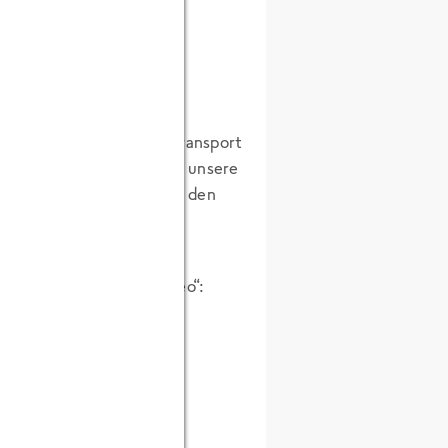
genen Koffer für den Abtransport
t werden. Ferner kommen unsere
tt abzuweichen, sofern es den
4″ bzw. dem von „Esemudeo“:
erden: