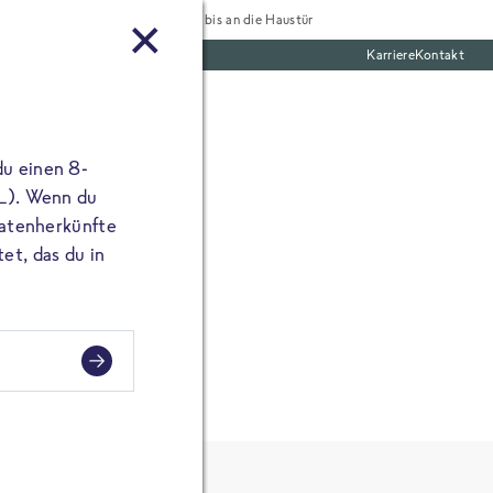
Tiefgekühlt bis an die Haustür
Karriere
Kontakt
mentar
te Boxen
ine E-Mail Adresse
du einen 8-
angibst, erscheint
 L). Wenn du
utatenherkünfte
et, das du in