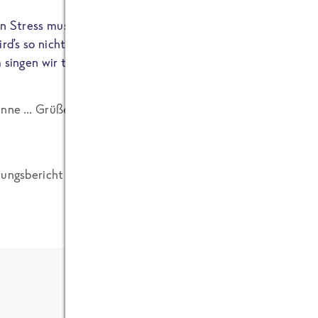
en Stress muss sein, dann ist die Welt voll Sonnenschein. Au
wird’s so nicht weitergeh’n. Ein bisschen Stress muss sein, 
m singen wir tagaus und tagein: Ein bisschen Stress muss sei
inne … Grüße an alle Beteiligten … Und schon mal Danke f
rungsbericht gibt es dann natürlich nächste Woche auch!