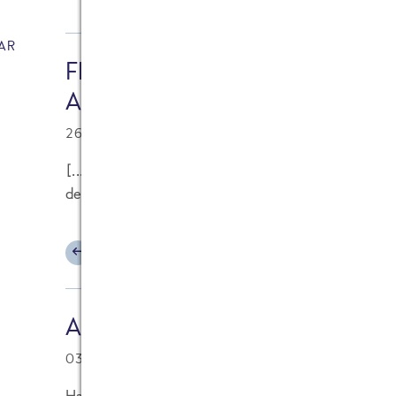
AR
FRoSTA Blog » Blog Archive » U
Angekommen
26.09.2009 at 15:16
[...] wollte ich schon viel eher etwas schreiben 
denn so oft ist: Wenn man viel zu tun hat, muss ir
ANTWORTEN
Alexander Haliw [FRoSTA]
03.09.2009 at 23:27
Hallo Frau Grotheer,