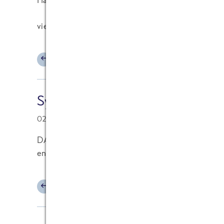
vielen Dank für das perfekte Management!
ANTWORTEN
Sylwia von FRoSTA (New Busines
02.09.2009 at 17:11
DAAAAAAAANKE, Dörte!!!! Ohne Dich würde de
enden!
ANTWORTEN