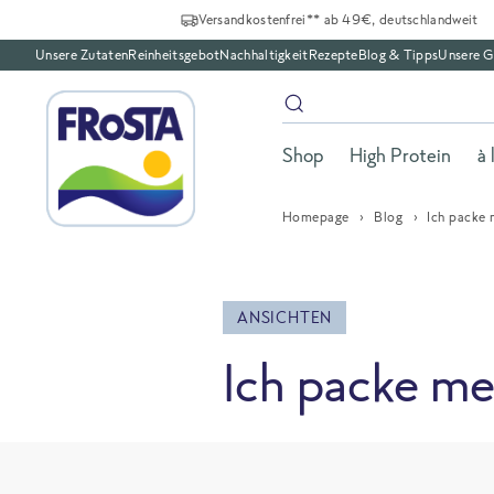
Versandkostenfrei** ab 49€, deutschlandweit
Unsere Zutaten
Reinheitsgebot
Nachhaltigkeit
Rezepte
Blog & Tipps
Unsere G
Shop
High Protein
à 
Homepage
Blog
Ich packe 
ANSICHTEN
Ich packe me