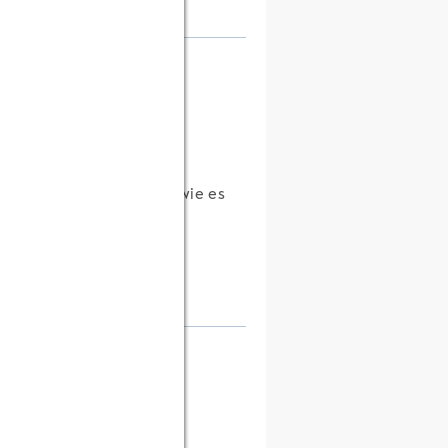
mgezogen -
über unseren Umzug, aber wie es
gendetwas [...]