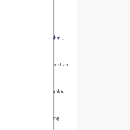
te ich für unseren neuen
mit unserer IT sagte:
hte ich: „Ups, nun ja, ääähm …
Das Umzugsunternehmen rückt an
mzug. Kommt dir ein Gedanke,
einem noch was ein.
Projektmanagement-Schulung
rukturieren und zeitlich