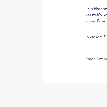
„Ein bissch
versteh’n, 
allein. Dru
In diesem S
J
Einen Erfah