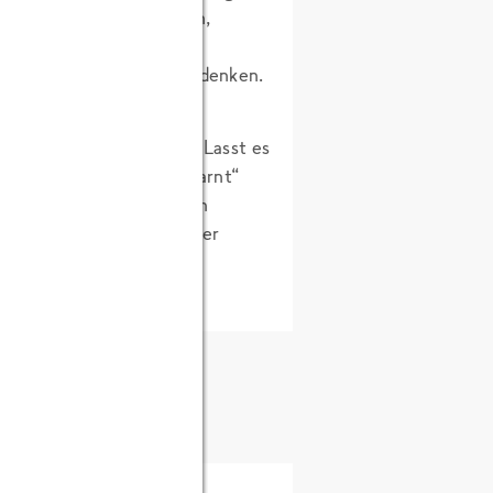
, sind sehr oberflächlich,
e war Sigmund Freud ein
, um sich so etwas auszudenken.
uch:
Macht so was nicht!
Lasst es
ntrischer Casanova „enttarnt“
chon gar nicht möchte ich
e sich zufällig gerade unser