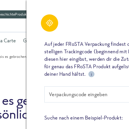
eschichte
Produktfriedhof
Schreibe einen Kom
Share
la Carte
Gerichte
Fisch
Gemüse
Kräuter
Belieb
Bitte füllen alle mit (*) markierten Felder aus. De
Auf jeder FRoSTA Verpackung findest 
wird nicht veröffentlicht. Wenn du deinen Namen 
stelligen Trackingcode (beginnend mit
dieser öffentlich neben deiner Bewertung.
 bis es gebrochen ist – Der große FRoSTA-Persönlichkeitstest
diesen hier eingibst, werden dir die Z
TEILEN
für genau das FRoSTA Produkt aufgelist
Kommtar*
deiner Hand hältst.
i
TEILEN
Verpackungscode eingeben
s es gebrochen ist – Der
Name
PIN IT
nlichkeitstest
Suche nach einem Beispiel-Produkt:
E-Mail
TEILEN