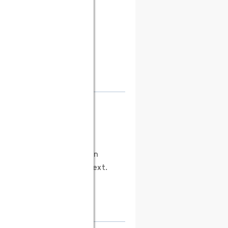
knüpfung gelöscht.]
ste ohne ernstzunehmenden
 und Jugendzeitschriftentext.