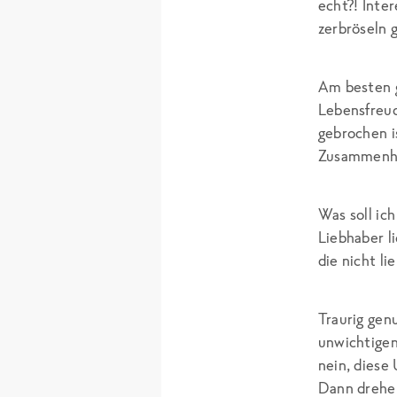
echt?! Inte
zerbröseln 
Am besten g
Lebensfreud
gebrochen i
Zusammenhan
Was soll ic
Liebhaber l
die nicht l
Traurig gen
unwichtigen
nein, diese
Dann drehen