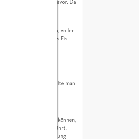
 den mit dem „Schwach“ davor. Da
„sind sanft, verbindlich, voller
ssen und es dauert, bis
das Eis
eutigkeit in diesem
n? Und wenn man als Eis-
ella-Grünkohl“ steht? Sollte man
iert?
 solchen oder ähnlich
en Menschen schließen zu können,
chstpersönlich durchgeführt.
epräsentativen Untersuchung