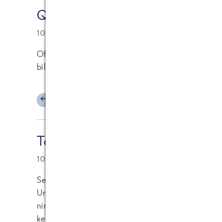
Qualle
10.06.2010 at 12:08
Offenbar dient der Unsinn schon
seit mindestens
billiger Sommerlochfüller in diversen Boulevardze
ANTWORTEN
Torsten
10.06.2010 at 11:41
Seltsam übrigens, dass überall, wo man per Googl
Untersuchung findet, auf die Marken-Eishersteller
nirgendswo eine Pressemedlung verlinkt und auc
keine zu finden ist.