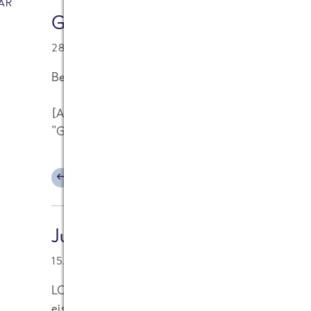
AR
Gast
28.03.2011 at 13:06
Bei mir trifft es auf jedenfall zu mit meiner Liebl
[Anmerkung Frank Ehlerding (FRoSTA): Bitte kei
"Gast" geändert. Link gelöscht.]
ANTWORTEN
Jung
15.03.2011 at 15:22
LOL was für ein Quark. Musste ich grade wieder 
eiswarmen Tag in diesem Jahr. Bald gehts wieder l