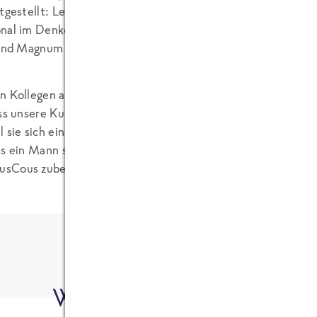
tgestellt: Leute, die Umfragen über Eis-Typen veröffentlichen
nal im Denken und Vorurteilen stets aufgeschlossen. Für si
 und Magnum die Flaschengröße, die man auf Ex trinken muss
n Kollegen aus dem Marketing, ich appelliere dringend an E
ass unsere Kunden im Laden an der Kasse plötzlich als egoze
l sie sich einen Beutel FRoSTA Paella gekauft haben. Und s
s ein Mann seine Ehefrau der Untreue bezichtigt, nur weil si
sCous zubereitet. 😉
Wer hat's geschrieben?