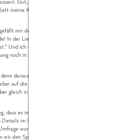
ressant. Gut, das macht auf jeden Fall einen Sinn. Und zwar
glatt meine Kontaktlinsen, wenn ich so was lese.
efällt mir der Spruch zu den Bananen-Eis-Fetischisten. Diese 
e! In der Liebe allerdings recht wählerisch oder unentschlo
st
.“ Und ich weigere mich schon gar nicht mehr, die Doppeld
g noch in Richtung „wieder ausgekotzt“ zu erweitern.
h denn daraus schließen für Menschen, die gar kein Eis möge
ieber auf die die exotischen Eismischungen wie „Mango-Nut
ieber gleich in Vorbeugehaft nehmen, bevor Schlimmeres pass
ug, dass es immer wieder Leute gibt, die meinen, anhand von
 Details im Leben auf den vielfältigen Charakter eines jed
 Umfrage wurde auch noch von den Marken-Eisherstellern hö
 wir den Spieß doch einfach mal um. Aufgrund einer fast r