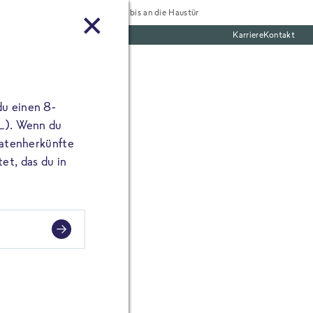
Tiefgekühlt bis an die Haustür
Karriere
Kontakt
mentar
te Boxen
ine E-Mail Adresse
du einen 8-
angibst, erscheint
 L). Wenn du
utatenherkünfte
et, das du in
 große