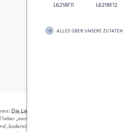
L6218F11
L6218F12
Ich habe die
Datenschutzerklärung
zur Kenn
bin damit einverstanden, dass meine Daten
Kontaktaufnahme und für Rückfragen gespe
Frank Ehlerding (Co
10.06.2010
ALLES ÜBER UNSERE ZUTATEN
Bitte informiere mich mit dem FRoSTA New
Aktionen und Hintergründe rund um die Ma
6 KOMMENTARE
Anti-Roboter-Verifizierung
Hier klicken
Friendly
Captcha ⇗
KOMMENTAR SENDEN
 raus:
Die Lieblingseissorte verrät den Sex-Typ!
So mag es z. 
lieber „exotisch, will sich manchmal allerdings nicht so rech
ind „bodenständig und kein Freund von großen Experimenten