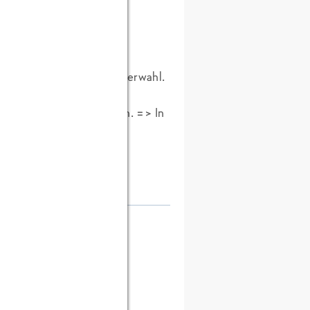
ingseissorte und der Partnerwahl.
ne Suchwörter als Namen. => In
dran denken am ersten
os!