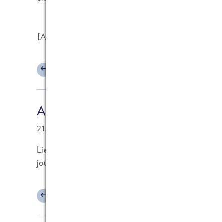
[Anmerkung Frank Ehlerding (FRoSTA): Werbever
ANTWORTEN
Andreas
21.06.2010 at 19:13
Liest sich für mich eher wie eine Boulevard-Wü
journalistischen Hintergrund. Typischer Frauen -,
ANTWORTEN