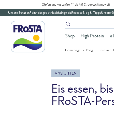
Versandkostenfrei** ab 49€, deutschlandweit
Unsere Zutaten
Reinheitsgebot
Nachhaltigkeit
Rezepte
Blog & Tipps
Unsere G
Shop
High Protein
à 
Homepage
Blog
Eis essen,
ANSICHTEN
Eis essen, bi
FRoSTA-Persö