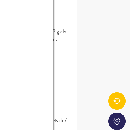
 dem Jahr 2002
regelmäßig als
itschriften und -zeitungen.
Zutatentracker
e Berichte über diese
 verwiesen wird, aber
Storefinder
h auf http://www.markeneis.de/