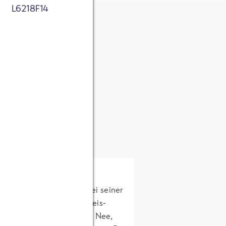
L6218F14
tnis genommen. Ich
 zum Zweck der
ichert werden.
ntrolling)
sletter über
rke.
B. der Zitroneneis-Fan bei seiner
t festlegen.“ Und Vanilleeis-
. Auch in Liebesdingen.“ Nee,