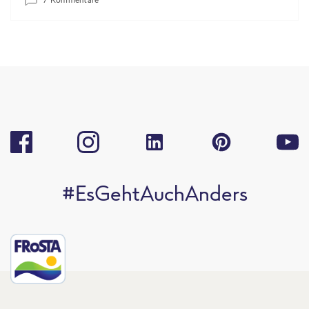
#EsGehtAuchAnders