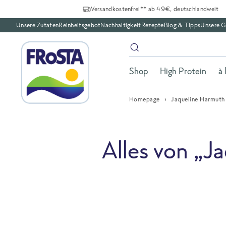
Versandkostenfrei** ab 49€, deutschlandweit
Unsere Zutaten
Reinheitsgebot
Nachhaltigkeit
Rezepte
Blog & Tipps
Unsere G
Shop
High Protein
à 
Homepage
Jaqueline Harmuth
Alles von „J