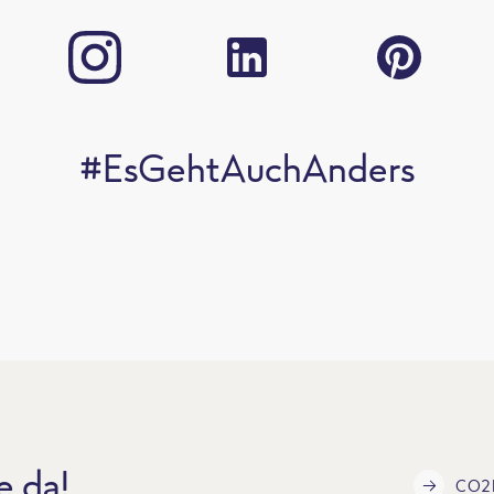
#EsGehtAuchAnders
e da!
CO2