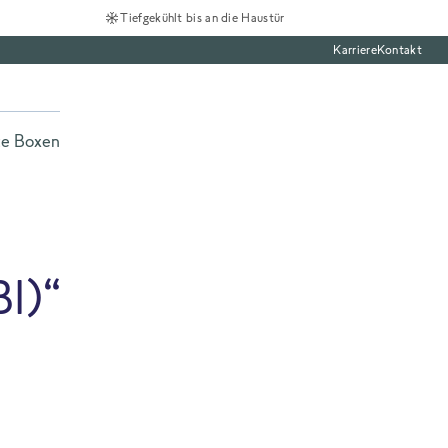
Tiefgekühlt bis an die Haustür
Karriere
Kontakt
te Boxen
BI)“