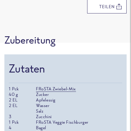
TEILEN
Zubereitung
Zutaten
1
Pck
FRoSTA Zwiebel-Mix
40
g
Zucker
2
EL
Apfelessig
2
EL
Wasser
Salz
3
Zucchini
1
Pck
FRoSTA Veggie Fischburger
4
Bagel