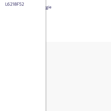
L6218F52
's auch vegan. Unser Veggie
e Beweis dafür.
HT
ER
VEGAN
Portionsmenge erhöhen
Portionsmenge reduzieren
/
630
kcal / 100g