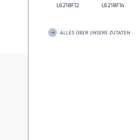
L6218F12
L6218F14
Hunger!? Burger-Genuss gibt
Fisch Burger ist der leckerst
ALLES ÜBER UNSERE ZUTATEN
ZURÜCK ZUR ÜBERSIC
BURGER
FISCH-BURG
30 Minuten
Portionen:
2
Energie:
2635
kJ 