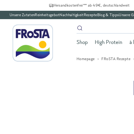
Versandkostenfrei** ab 49€, deutschlandweit
Unsere Zutaten
Reinheitsgebot
Nachhaltigkeit
Rezepte
Blog & Tipps
Unsere G
Shop
High Protein
à 
Homepage
FRoSTA Rezepte