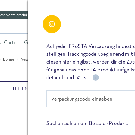
eschichte
Produktfriedhof
Share
la Carte
Gerichte
Fisch
Gemüse
Kräuter
Belieb
Auf jeder FRoSTA Verpackung findest 
stelligen Trackingcode (beginnend mit
Burger
Veganer Fisch-Burger mit Fench-Slaw
diesen hier eingibst, werden dir die Z
TEILEN
für genau das FRoSTA Produkt aufgelist
deiner Hand hältst.
i
TEILEN
REZEPTE
TEILEN
Verpackungscode eingeben
Veganer Fi
PIN IT
mit Fench-
Suche nach einem Beispiel-Produkt:
TEILEN