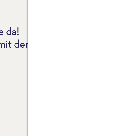
e da!
CO2
 mit dem Reinheitsgebot.
NEW
FAQ
ZAH
FRO
FRO
FRO