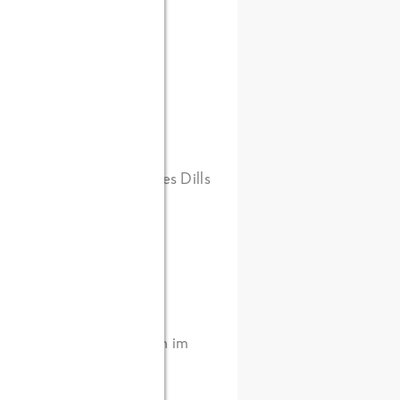
heiben schneiden.
iben, halbieren und Saft
nensaft und der Hälfte des Dills
hale, Paprikapulver und
 5 Min. mit den Stäbchen im