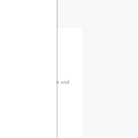
) oder 180°C (Umluft)
r belegtes Backblech legen und
e der Zeit wenden.
hütteln und fein hacken.
neiden.