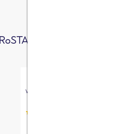
RoSTA Produkt in diesem Reze
Veggie Stäbchen
(36)