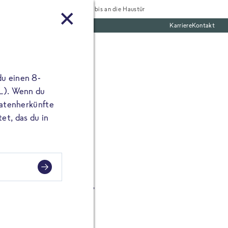
Tiefgekühlt bis an die Haustür
Karriere
Kontakt
te Boxen
du einen 8-
 L). Wenn du
utatenherkünfte
et, das du in
sch-Burger
Slaw