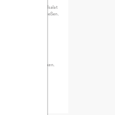
 bestreichen und Fenchelsalat
nd mit Dill-Gurken abschließen.
 und genießen!
igens
KptCook
zu verdanken.
0
g, KH
72
g