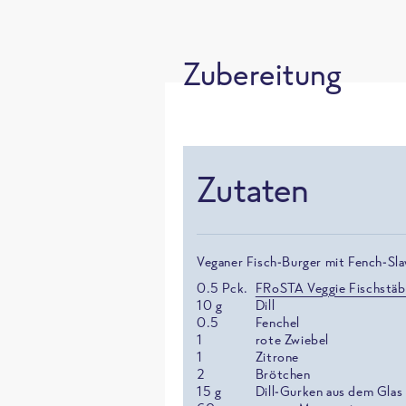
Zubereitung
Zutaten
Veganer Fisch-Burger mit Fench-Sl
0.5
Pck.
FRoSTA Veggie Fischstä
10
g
Dill
0.5
Fenchel
1
rote Zwiebel
1
Zitrone
2
Brötchen
15
g
Dill-Gurken aus dem Glas