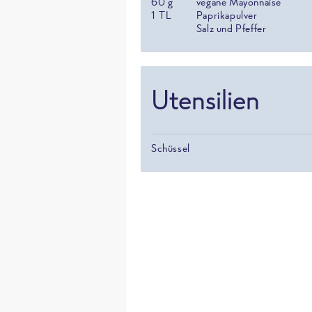
60
g
vegane Mayonnaise
1
TL
Paprikapulver
Salz und Pfeffer
Utensilien
Schüssel