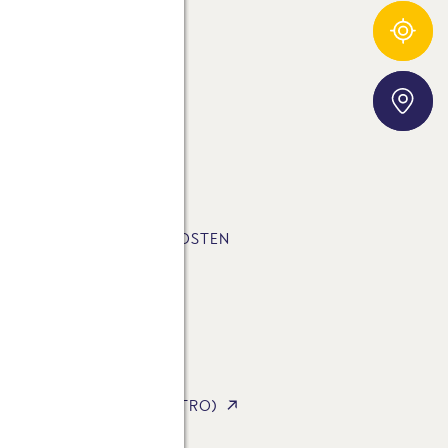
Zutatentracker
Storefinder
E-FUSSABDRUCK
SLETTER
LUNGSART & VERSANDKOSTEN
STA AG
STA INTERNATIONAL
STA FOODSERVICE (GASTRO)