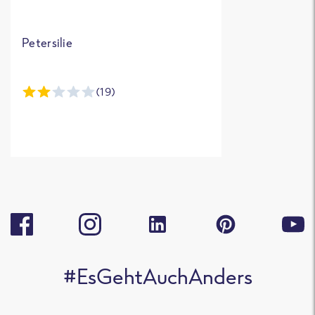
Petersilie
(19)
#EsGehtAuchAnders