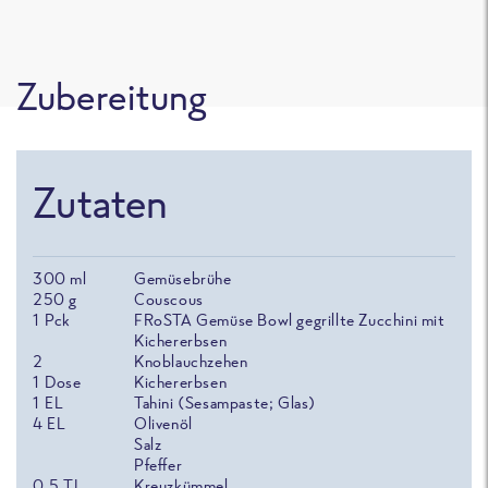
Zubereitung
Zutaten
300
ml
Gemüsebrühe
250
g
Couscous
1
Pck
FRoSTA Gemüse Bowl gegrillte Zucchini mit
Kichererbsen
2
Knoblauchzehen
1
Dose
Kichererbsen
1
EL
Tahini (Sesampaste; Glas)
4
EL
Olivenöl
Salz
Pfeffer
0.5
TL
Kreuzkümmel