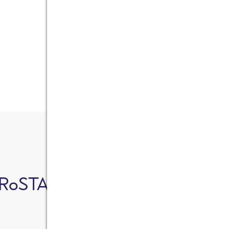
Tipp: Die Bites schmecken sowohl warm als auc
RoSTA Produkt in diesem Reze