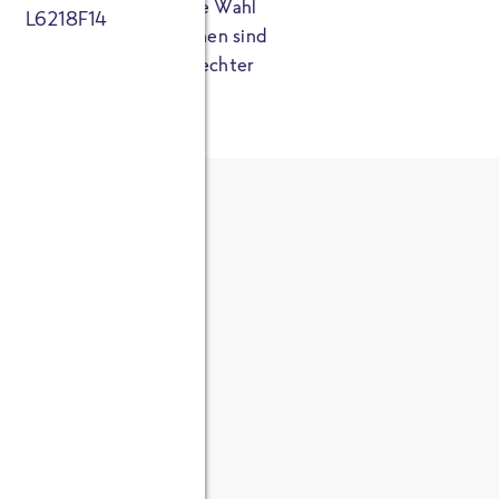
edtwice
sind die perfekte Wahl
L6218F14
e. Die knusprigen Häppchen sind
reitet, sondern auch ein echter
HT
Portionsmenge erhöhen
Portionsmenge reduzieren