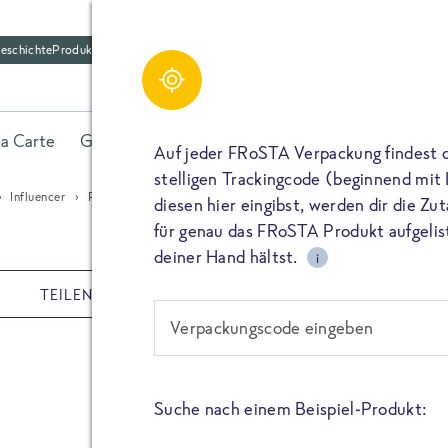
eschichte
Produktfriedhof
Share
la Carte
Gerichte
Fisch
Gemüse
Kräuter
Belieb
Auf jeder FRoSTA Verpackung findest 
stelligen Trackingcode (beginnend mit
Influencer
Polenta Bites
diesen hier eingibst, werden dir die Z
TEILEN
für genau das FRoSTA Produkt aufgelist
deiner Hand hältst.
i
TEILEN
REZEPTE
TEILEN
Verpackungscode eingeben
Polenta Bi
PIN IT
Suche nach einem Beispiel-Produkt:
TEILEN
Die mexikanisch inspirierten