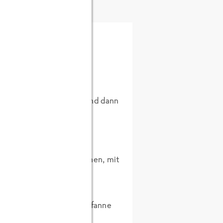
e Koriander waschen.
ebelpulver hinzufügen und dann
z aufkochen lassen. Bei
lassen, bis sie eindickt.
 20*30cm), glatt streichen, mit
en.
a la Mexicana in einer Pfanne
en.