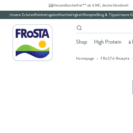
Versandkostenfrei** ab 49€, deutschlandweit
Unsere Zutaten
Reinheitsgebot
Nachhaltigkeit
Rezepte
Blog & Tipps
Unsere G
Shop
High Protein
à 
Homepage
FRoSTA Rezepte