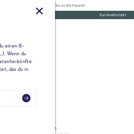
Tiefgekühlt bis an die Haustür
Karriere
Kontakt
te Boxen
du einen 8-
 L). Wenn du
utatenherkünfte
et, das du in
tes
 Crispy Polenta Bites von