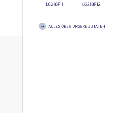
unseren Freundinnen
Chopp
L6218F11
L6218F12
als Appetizer oder Snackide
nicht nur super schnell zube
Genuss für jeden Anlass.
ALLES ÜBER UNSERE ZUTATEN
ZURÜCK ZUR ÜBERSIC
INFLUENCER
VEGAN
Portionen:
24