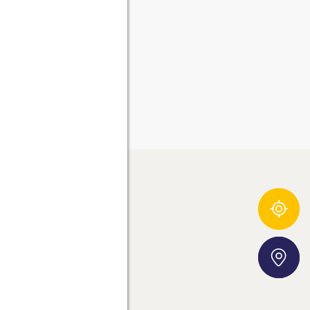
Zutatentracker
E-FUSSABDRUCK
Storefinder
SLETTER