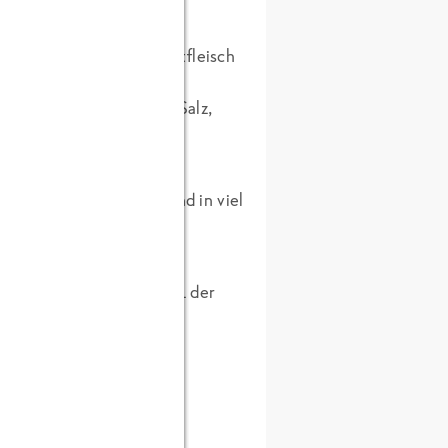
 Kern entfernen. Fruchtfleisch
einer Gabel zu einem Mus
 und untermengen. Mit Salz,
ne Streifen schneiden und in viel
.
1 TL Guacamole und 1 TL der
ischote und gehacktem