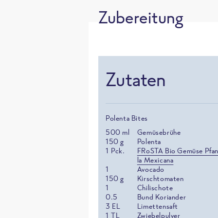
Zubereitung
Zutaten
Polenta Bites
500
ml
Gemüsebrühe
150
g
Polenta
1
Pck.
FRoSTA Bio Gemüse Pfan
la Mexicana
1
Avocado
150
g
Kirschtomaten
1
Chilischote
0.5
Bund Koriander
3
EL
Limettensaft
1
TL
Zwiebelpulver