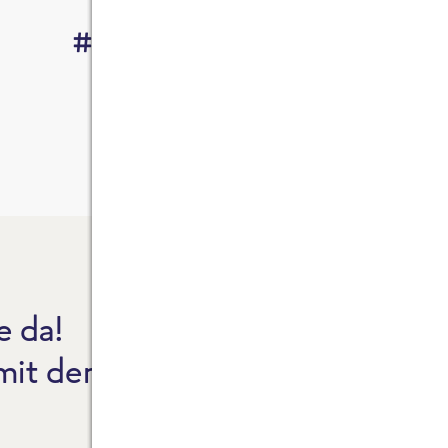
#EsGehtAuchAnders
e da!
CO2
 mit dem Reinheitsgebot.
NEW
FAQ