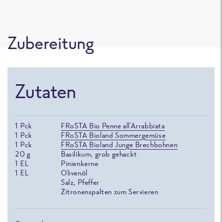
Zubereitung
Zutaten
1
Pck
FRoSTA Bio Penne all'Arrabbiata
1
Pck
FRoSTA Bioland Sommergemüse
1
Pck
FRoSTA Bioland Junge Brechbohnen
20
g
Basilikum, grob gehackt
1
EL
Pinienkerne
1
EL
Olivenöl
Salz, Pfeffer
Zitronenspalten zum Servieren