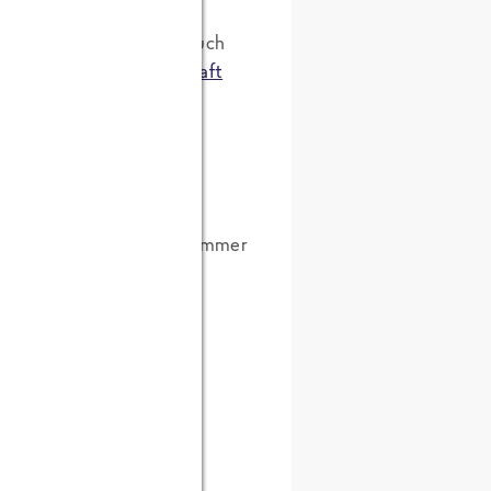
g
und
Walther´s Säfte
(auch
 und Ernährungswissenschaft
anze Projekt leitet, ist immer