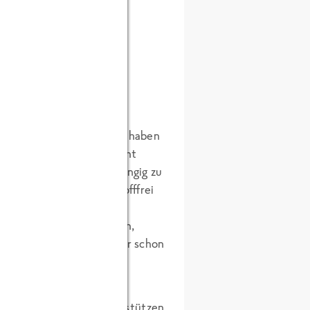
können. Ziemlich schnell haben
gesagt. Beide hatten nicht
t immer einig. Um unabhängig zu
en können, die zusatzstofffrei
e Stiftung gegründet:
die
satzstoffmuseum betreiben,
affee Projekt
von dem wir schon
ten
und
Farbweiss
unterstützen