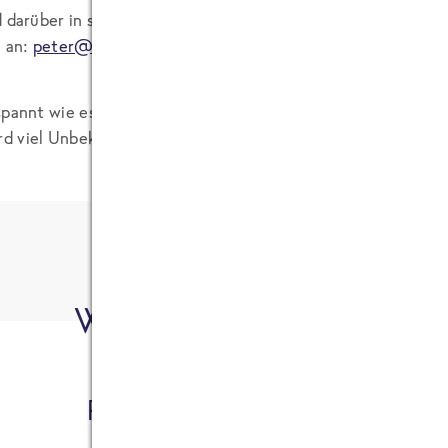
d darüber in seinem Blog berichten möchte schicken ich gern
l an:
peter@frosta.de
.
pannt wie es aussieht wenn alles fertig ist! Eines kann ich a
d viel Unbekanntes zum Thema Lebensmittel und Zusatzsto
Wer hat's geschrieben?
Friederike von FRoSTA (Öffentli