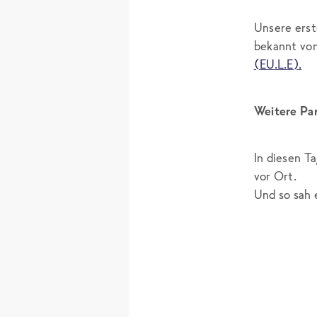
Unsere erst
bekannt v
(EU.L.E).
Weitere Pa
In diesen T
vor Ort.
Und so sah 