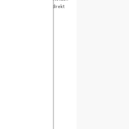
en wir auch einen Platz direkt
A Früchtekontors.
t und Udo Pollmer.