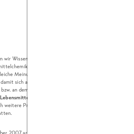
n wir Wissenschaftler gesucht, die das Museum entwickeln 
ittelchemiker Prof. Dr. Georg Schwedt und Udo Pollmer zu
leiche Meinung, fachlich gesehen waren sich beide aber fas
 damit sich auch andere Firmen oder Organisationen beteilig
 bzw. an dem Thema interessiert sind, haben wir privat ein
Lebensmittelstiftung
. Sie wird nicht nur das Deutsche Zu
h weitere Projekte unterstützen, zum Beispiel das
Solino K
atten.
ber 2007 arbeitet ein kleines Team (unsere Agenturen
Dor