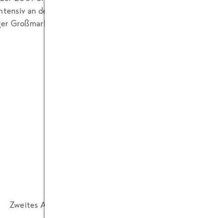
intensiv an der Errichtung des Museums und seit Februar hab
er Großmarkt gefunden: in den ehemaligen Büros des EDEK
Zweites Arbeitstreffen im Musuem mit Prof. Dr. Schwed