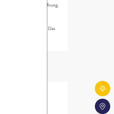
e eine Einladung zur Eröffnung.
uf jeden Fall versprechen: Das
ffe zeigen.
Zutatentracker
chkeitsarbeit)
Storefinder