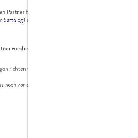
en Partner haben wir auch schon: Die
Schweisfurth-Stiftun
om
Saftblog
) und das
Europäische Institut für Lebensmittel-
rtner werden gesucht.
agen richten wir das Museum ein. Karina Grönwoldt, die das g
es noch vor einigen Tagen aus: