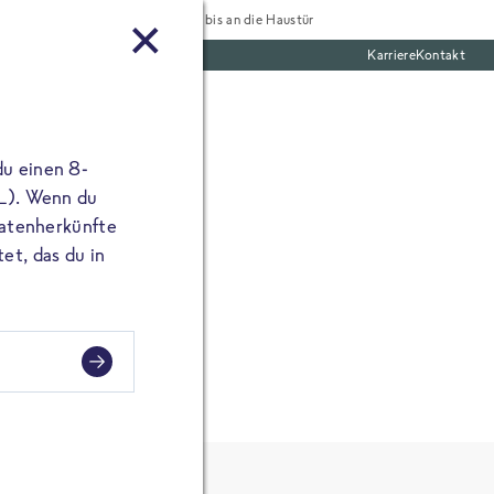
Tiefgekühlt bis an die Haustür
Karriere
Kontakt
mentar
te Boxen
ine E-Mail Adresse
du einen 8-
angibst, erscheint
 L). Wenn du
utatenherkünfte
et, das du in