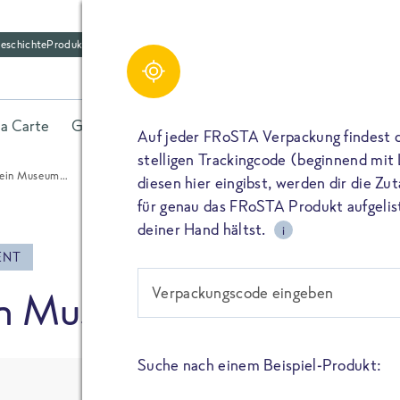
eschichte
Produktfriedhof
Schreibe einen Kom
Share
la Carte
Gerichte
Fisch
Gemüse
Kräuter
Belieb
Bitte füllen alle mit (*) markierten Felder aus. De
Auf jeder FRoSTA Verpackung findest 
wird nicht veröffentlicht. Wenn du deinen Namen 
stelligen Trackingcode (beginnend mit
dieser öffentlich neben deiner Bewertung.
 ein Museum…
diesen hier eingibst, werden dir die Z
TEILEN
für genau das FRoSTA Produkt aufgelist
Kommtar*
deiner Hand hältst.
i
TEILEN
ENT
Verpackungscode eingeben
in Museum…
Name
PIN IT
Suche nach einem Beispiel-Produkt:
E-Mail
TEILEN