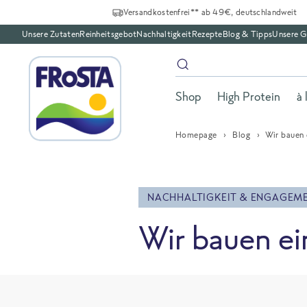
Versandkostenfrei** ab 49€, deutschlandweit
Unsere Zutaten
Reinheitsgebot
Nachhaltigkeit
Rezepte
Blog & Tipps
Unsere G
Shop
High Protein
à 
Homepage
Blog
Wir bauen
NACHHALTIGKEIT & ENGAGEM
Wir bauen e