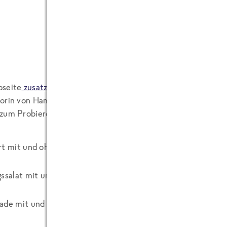
bseite
zusatzstoffmuseum.de
gibt es mehr Infos zum Museum
torin von Hamburg,
Prof. Karin von Welck
, das Museum offizie
 zum Probieren geben:
rt mit und ohne Aromen
gssalat mit und ohne Aromen
ade mit und ohne Aromen