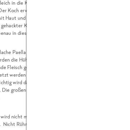
leich in die Küche, denn wir dürfen bei der Zubereitung dies
 Der Koch erwartet uns bereits. Die Zutaten stehen bereit: 
mit Haut und Knochen), flache in Stücke geschnittene grüne
h gehackter Knoblauch, Paprika-edelsüß, viel Wasser, groß
Genau in dieser Reihenfolge werden die Zutaten eingesetzt.
flache Paella (Pfanne), ausreichend für 4 Personen steht a
rden die Hühnchenteile in der Pfannenmitte gut angebraten
nde Fleisch gestreut. Es dauert eine Weile, dann schiebt er
etzt werden die grünen Bohnen kurz angeschmort, die pür
sichtig wird das Paprikapulver untergemischt und alles mit v
. Die großen weißen Bohnen und der Farbstoff werden jetzt
.
 wird
nicht mehr gerührt
. Der Reis, der ca. 15 Minuten zum
t.
Nicht Rühren, auf gar keinen Fall……!