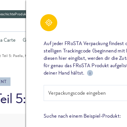
eschichte
Produktfriedhof
Schreibe einen Kom
Share
la Carte
Gerichte
Fisch
Gemüse
Kräuter
Belieb
Bitte füllen alle mit (*) markierten Felder aus. De
Auf jeder FRoSTA Verpackung findest 
wird nicht veröffentlicht. Wenn du deinen Namen 
stelligen Trackingcode (beginnend mit
dieser öffentlich neben deiner Bewertung.
t Teil 5: Paella, hautnah…
diesen hier eingibst, werden dir die Z
TEILEN
für genau das FRoSTA Produkt aufgelist
Kommtar*
deiner Hand hältst.
i
TEILEN
ENT
Verpackungscode eingeben
eil 5: Paella, hautnah…
Name
PIN IT
Suche nach einem Beispiel-Produkt:
E-Mail
TEILEN