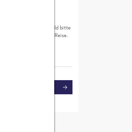
 Frage klären.Etwas Geduld bitte
 am Ende unserer kleinen Reise.
MENTAR