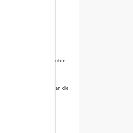
sten meint, nein!
hen zu lassen und dann: Guten
DANKESCHÖN“ dafür geht an die
Llopes von der TURISMO