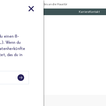
Tiefgekühlt bis an die Haustür
Karriere
Kontakt
mentar
te Boxen
ine E-Mail Adresse
du einen 8-
angibst, erscheint
 L). Wenn du
utatenherkünfte
et, das du in