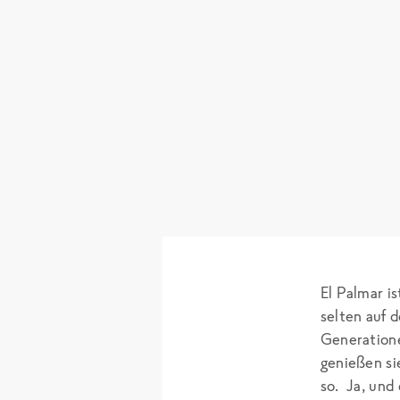
El Palmar i
selten auf 
Generatione
genießen si
so. Ja, und 