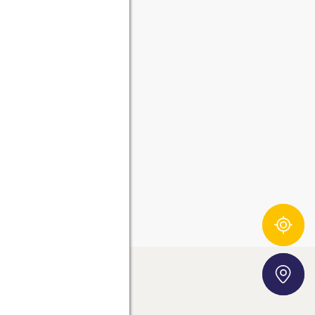
Zutatentracker
Storefinder