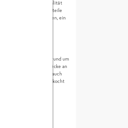
er valenzianischen Spezialität
Olivenöl, Salz, Hühnchenteile
 Bohnen, pürierte Tomaten, ein
e weiße Bohnen und etwas
uf der Flamme. Im heißen
. Der Koch hat das Salz rund um
 die lecker gebräunten Stücke an
ierten Tomaten und Knoblauch
iel Wasser abgelöscht. Es kocht
 kurz untergemischt und
 Garen benötigt wird