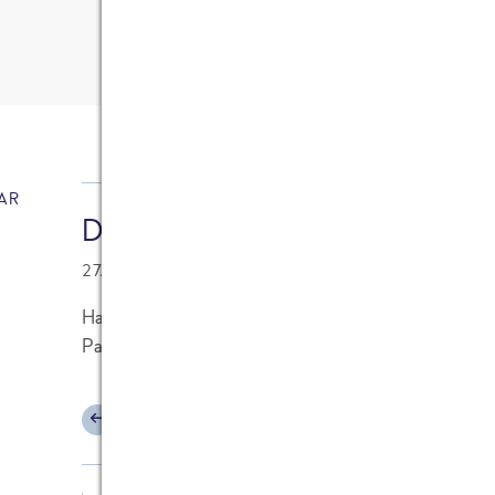
2
Kommentare
AR
Dominik
27.02.2011 at 10:39
Hallo! Spannende Berichte sind das ja. Aber wieso
Paella?
ANTWORTEN