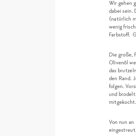
Wir gehen g
dabei sein.
(natürlich 
wenig frisc
Farbstoff. 
Die große, 
Olivenõl we
das brutzel
den Rand. J
folgen. Vor
und brodelt
mitgekocht
Von nun an
eingestreu