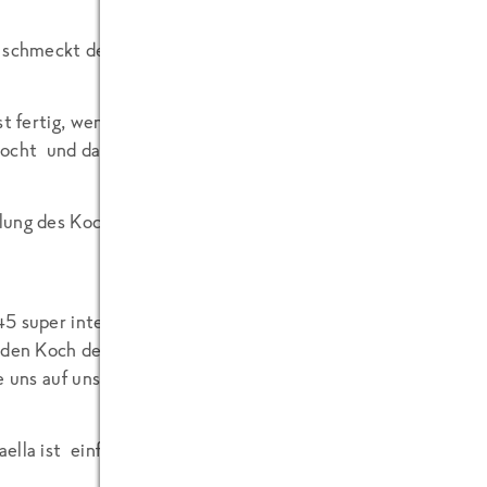
 schmeckt der Fond? Brauchen wir noch ein wenig Salz? Tor
ist fertig, wenn der Reis auf den Punkt gegart, der gesamte
ocht und das Gericht kurz vor dem Ansetzen ist.
ung des Kochs lautet, die Paella noch ein paar Minuten ru
5 super interessante Minuten für uns. Ein ganz dickes „
 den Koch des Restaurants Mateu und natürlich an Laura 
e uns auf unserer Tour so super unterstützt.
ella ist einfach köstlich…..