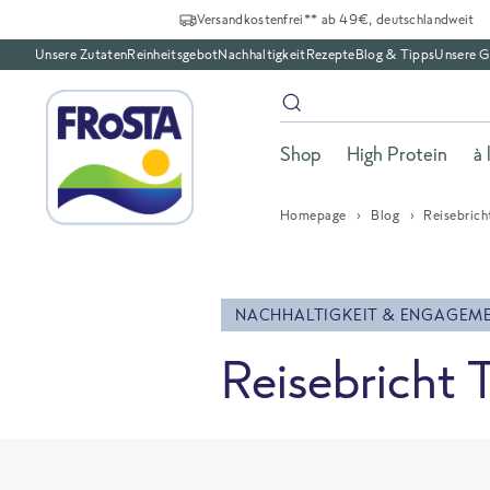
Versandkostenfrei** ab 49€, deutschlandweit
Unsere Zutaten
Reinheitsgebot
Nachhaltigkeit
Rezepte
Blog & Tipps
Unsere G
Shop
High Protein
à 
Homepage
Blog
Reisebrich
NACHHALTIGKEIT & ENGAGEM
Reisebricht T