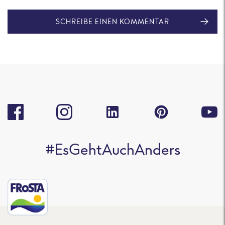
SCHREIBE EINEN KOMMENTAR
#EsGehtAuchAnders