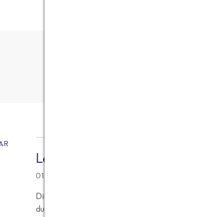
9
Kommentare
AR
Lebensmittel-Transparenz.at
01.12.2011 at 11:01
Die Informationsflut die auf den Konsumenten trif
durchblicken. Ebenso schwierig ist es inzwischen s