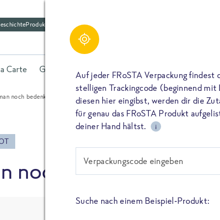
eschichte
Produktfriedhof
Schreibe einen Kom
Share
la Carte
Gerichte
Fisch
Gemüse
Kräuter
Belieb
Bitte füllen alle mit (*) markierten Felder aus. De
Auf jeder FRoSTA Verpackung findest 
wird nicht veröffentlicht. Wenn du deinen Namen 
stelligen Trackingcode (beginnend mit
dieser öffentlich neben deiner Bewertung.
man noch bedenkenlos essen?
diesen hier eingibst, werden dir die Z
TEILEN
für genau das FRoSTA Produkt aufgelist
Kommtar*
deiner Hand hältst.
i
TEILEN
OT
Verpackungscode eingeben
n noch bedenkenlos es
Name
PIN IT
Suche nach einem Beispiel-Produkt:
E-Mail
TEILEN