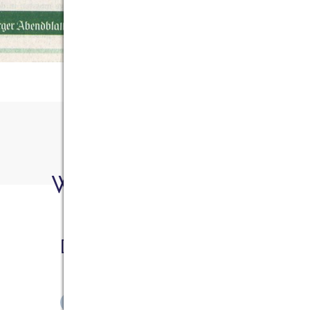
Wer hat's geschrieben?
Doerte Grotheer
ZEIGE ALLE ARTIKEL