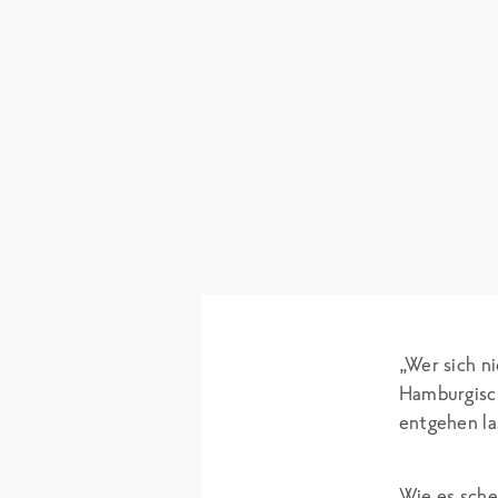
„Wer sich n
Hamburgisc
entgehen la
Wie es sche