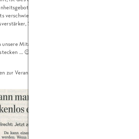
heitsgebot. Schließlich schreiben wir groß drauf, was drin i
hts verschwiegen. Bei FRoSTA kommen nur beste Zutaten zum
erstärker, Stabilisatoren, Farbstoffe, usw. kommen nicht in
 unsere Mitarbeiter ruhigen Gewissens diese Veranstaltung
rstecken … 😉 Einige von uns werden hoffentlich dabei sein.
en zur Veranstaltung entnehmen Sie bitte direkt dem Artike