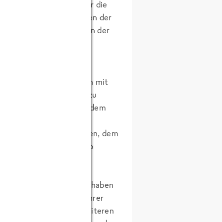
sumenten gar nichts über die
h angekündigte Kontrollen der
ht unbedingt zum Vertrauen der
 Lücken in der
der Handel in Kooperation mit
nd 100%ig transparenz zu
chwierigkeit hierbei ist, dem
diesen Informationskanal
bereits weitreichende Ideen, dem
g weiterzugeben. [
Video
food GmbH, ich denke wir haben
it zum Bekanntmachen ihrer
nz gegeben. Bitte bei weiteren