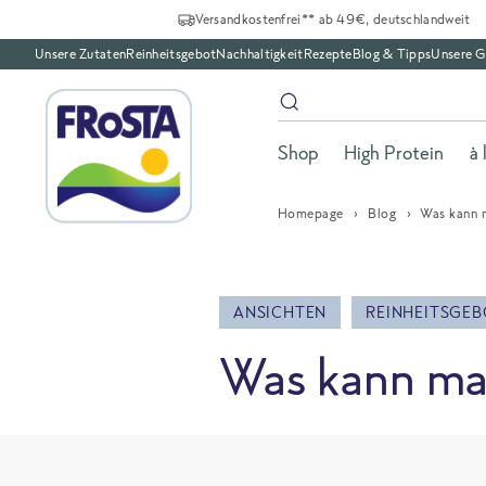
Versandkostenfrei** ab 49€, deutschlandweit
Unsere Zutaten
Reinheitsgebot
Nachhaltigkeit
Rezepte
Blog & Tipps
Unsere G
Shop
High Protein
à 
Homepage
Blog
Was kann 
ANSICHTEN
REINHEITSGEB
Was kann ma