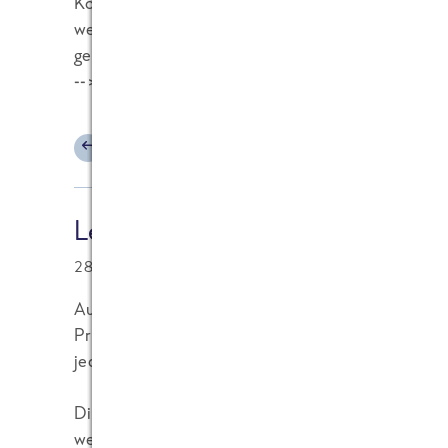
Kommentaren keine weitere Selbstdarstellung / 
wenn dann Teilnahme an der Diskussion des jeweil
gerne noch einmal aus unseren Blogregeln: "6. Wi
--> http://www.frostablog.de/bloginfo/regeln Viel
ANTWORTEN
Lebensmittel-Transparenz.at
28.11.2011 at 15:22
Auch wenn viele Produzenten es womöglich nicht
Produkte ohne schädliche Zusatzstoffe auf den Mar
jeder Betrieb für sich selbst gewisse Standards se
Diese Mehrwerte wollen natürlich auch ausführl
weitergetragen werden. Marketingaktivitäten setz