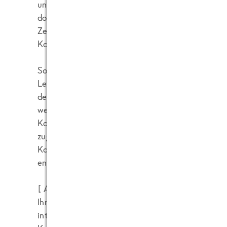
und Gütesiegeln zurechtzufinden. Oft wissen Kon
dort gepflegten Standards und Hintergründe. Auc
Zertifizierungsstellen tragen wahrscheinlich nic
Konsumenten bei.
Solange die Gesetzgebung die reichlich bekannten
Lebensmittelkennzeichung nicht schliesst, muss 
den Produzenten Systeme finden, um EHRLICH u
werden. Der Clou und die wahrscheinlich größte S
Konsumenten so einfach und schnell wie möglich 
zugänglich zu machen. Mittlerweile gibt es aber 
Konsumenten diesen Mehrwert einfach und günsti
entfernt.
]
[
Anm. d. Admin: Liebe Mitarbeiterin von der In
Ihnen im FRoSTA Blog jetzt genügend Gelegenhe
interessanten Plattform "Lebensmittel-Transpare