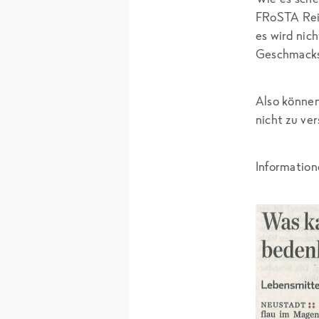
FRoSTA Rein
es wird nic
Geschmacksv
Also können
nicht zu ve
Information