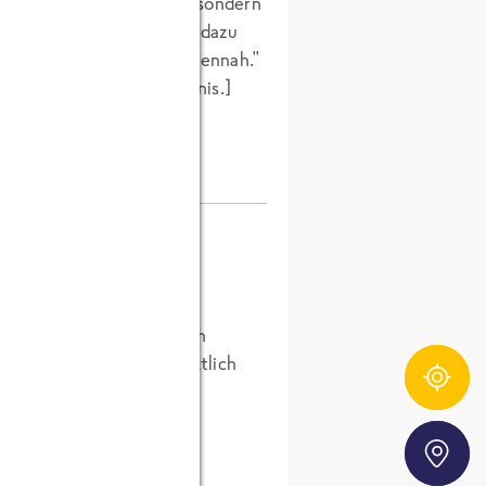
Allgemeinplätze posten, sondern
igen Themas. Ich zitiere dazu
r diskutieren gerne themennah."
en Dank für Ihr Verständnis.
]
 als notwendig empfinden
kt zu bringen, kann letztlich
Zutatentracker
tzen und verfolgen.
Storefinder
ich an den Konsumenten
t ohnehin fast jeder