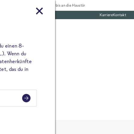
Tiefgekühlt bis an die Haustür
Karriere
Kontakt
mentar
te Boxen
ine E-Mail Adresse
du einen 8-
angibst, erscheint
 L). Wenn du
utatenherkünfte
et, das du in
sen?