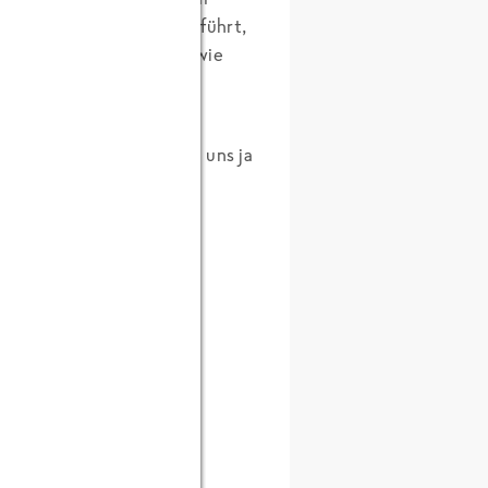
st. Jede Zutat wird aufgeführt,
 Einsatz. Zusatzstoffe wie
 die Tüte.
 besuchen. Wir brauchen uns ja
l.